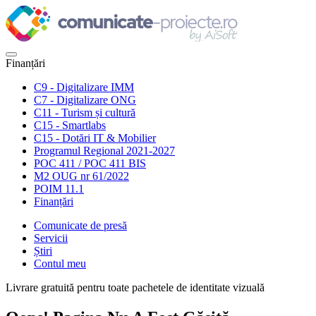
Finanțări
C9 - Digitalizare IMM
C7 - Digitalizare ONG
C11 - Turism și cultură
C15 - Smartlabs
C15 - Dotări IT & Mobilier
Programul Regional 2021-2027
POC 411 / POC 411 BIS
M2 OUG nr 61/2022
POIM 11.1
Finanțări
Comunicate de presă
Servicii
Știri
Contul meu
Livrare gratuită pentru toate pachetele de identitate vizuală