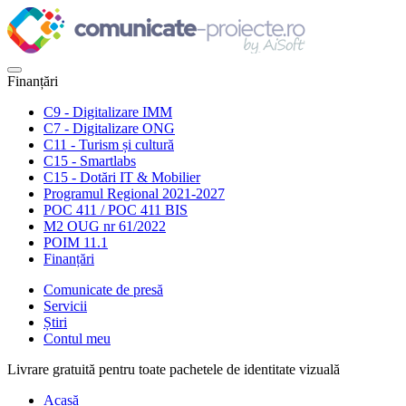
Finanțări
C9 - Digitalizare IMM
C7 - Digitalizare ONG
C11 - Turism și cultură
C15 - Smartlabs
C15 - Dotări IT & Mobilier
Programul Regional 2021-2027
POC 411 / POC 411 BIS
M2 OUG nr 61/2022
POIM 11.1
Finanțări
Comunicate de presă
Servicii
Știri
Contul meu
Livrare gratuită pentru toate pachetele de identitate vizuală
Acasă