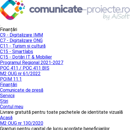
Finanțări
C9 - Digitalizare IMM
C7 - Digitalizare ONG
C11 - Turism și cultură
C15 - Smartlabs
C15 - Dotări IT & Mobilier
Programul Regional 2021-2027
POC 411 / POC 411 BIS
M2 OUG nr 61/2022
POIM 11.1
Finanțări
Comunicate de presă
Servicii
Știri
Contul meu
Livrare gratuită pentru toate pachetele de identitate vizuală
Acasă
M2 OUG nr 130/2020
Granturi pentru capital de lucru acordate beneficiarilor