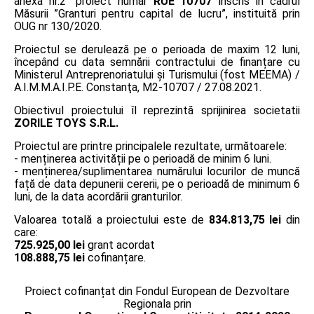
anexa nr.2” proiect număr
RUE 10707
înscris în cadrul
Măsurii ”Granturi pentru capital de lucru”, instituită prin
OUG nr 130/2020.
Proiectul se derulează pe o perioada de maxim 12 luni,
începând cu data semnării contractului de finanțare cu
Ministerul Antreprenoriatului și Turismului (fost MEEMA) /
A.I.M.M.A.I.P.E. Constanţa, M2-10707 / 27.08.2021.
Obiectivul proiectului îl reprezintă sprijinirea societatii
ZORILE TOYS S.R.L.
Proiectul are printre principalele rezultate, următoarele:
- menținerea activității pe o perioadă de minim 6 luni.
- menținerea/suplimentarea numărului locurilor de muncă
față de data depunerii cererii, pe o perioadă de minimum 6
luni, de la data acordării granturilor.
Valoarea totală a proiectului este de
834.813,75 lei
din
care:
725.925,00 lei
grant acordat
108.888,75 lei
cofinanțare.
Proiect cofinanțat din Fondul European de Dezvoltare
Regionala prin