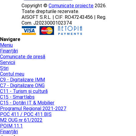
Copyright ©
Comunicate proiecte
2026.
Toate drepturile rezervate.
AISOFT S.R.L. | CIF: RO47243456 | Reg.
Com. J2023000102374
Navigare
Meniu
Finanțări
Comunicate de presă
Servicii
Știri
Contul meu
C9 - Digitalizare IMM
C7 - Digitalizare ONG
C11 - Turism și cultură
C15 - Smartlabs
C15 - Dotări IT & Mobilier
Programul Regional 2021-2027
POC 411 / POC 411 BIS
M2 OUG nr 61/2022
POIM 11.1
Finanțări