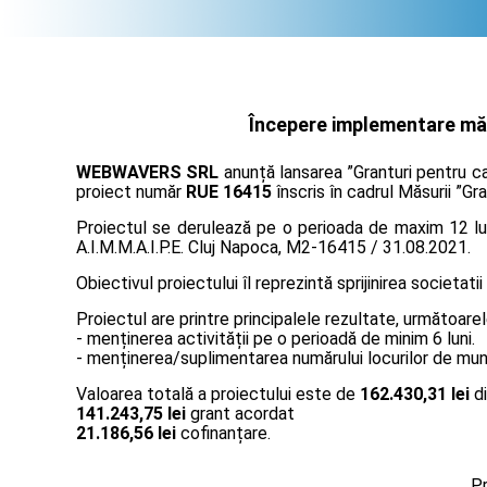
Începere implementare măsu
WEBWAVERS SRL
anunță lansarea ”Granturi pentru ca
proiect număr
RUE 16415
înscris în cadrul Măsurii ”Gr
Proiectul se derulează pe o perioada de maxim 12 lun
A.I.M.M.A.I.P.E. Cluj Napoca, M2-16415 / 31.08.2021.
Obiectivul proiectului îl reprezintă sprijinirea societatii
Proiectul are printre principalele rezultate, următoarel
- menținerea activității pe o perioadă de minim 6 luni.
- menținerea/suplimentarea numărului locurilor de muncă
Valoarea totală a proiectului este de
162.430,31 lei
di
141.243,75 lei
grant acordat
21.186,56 lei
cofinanțare.
Pr