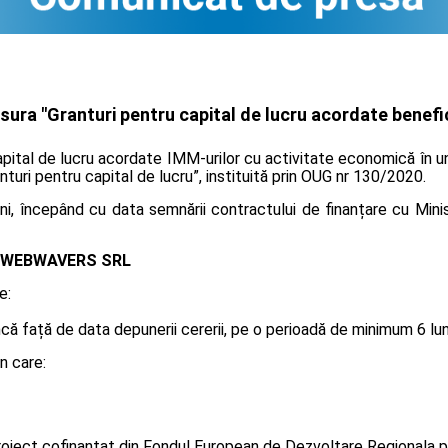
ra "Granturi pentru capital de lucru acordate benefici
pital de lucru acordate IMM-urilor cu activitate economică în un
anturi pentru capital de lucru”, instituită prin OUG nr 130/2020.
i, începând cu data semnării contractului de finanțare cu Minis
WEBWAVERS SRL
e:
 față de data depunerii cererii, pe o perioadă de minimum 6 luni, 
n care:
oiect cofinanțat din Fondul European de Dezvoltare Regionala p