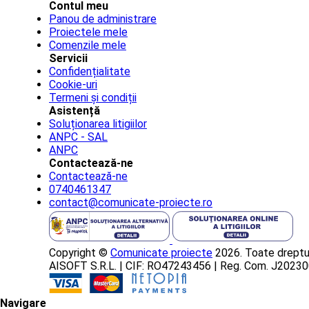
Contul meu
Panou de administrare
Proiectele mele
Comenzile mele
Servicii
Confidențialitate
Cookie-uri
Termeni și condiții
Asistență
Soluționarea litigiilor
ANPC - SAL
ANPC
Contactează-ne
Contactează-ne
0740461347
contact@comunicate-proiecte.ro
Copyright ©
Comunicate proiecte
2026. Toate dreptur
AISOFT S.R.L. | CIF: RO47243456 | Reg. Com. J202
Navigare