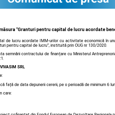
măsura "Granturi pentru capital de lucru acordate benef
ital de lucru acordate IMM-urilor cu activitate economică în unu
turi pentru capital de lucru”, instituită prin OUG nr 130/2020.
 semnării contractului de finanțare cu Ministerul Antreprenoriat
21.
VIVASIM SRL
e:
 față de data depunerii cererii, pe o perioadă de minimum 6 luni, 
n care:
oiect cofinanțat din Fondul European de Dezvoltare Regionala p