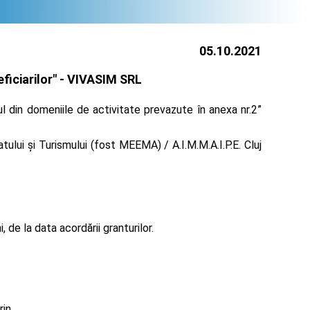
05.10.2021
iciarilor" -
VIVASIM SRL
l din domeniile de activitate prevazute în anexa nr.2”
ului și Turismului (fost MEEMA) / A.I.M.M.A.I.P.E. Cluj
de la data acordării granturilor.
rin