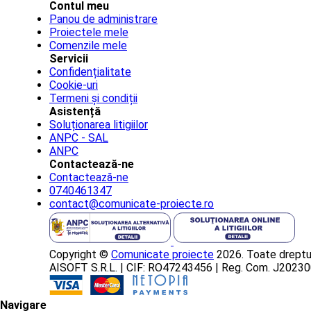
Contul meu
Panou de administrare
Proiectele mele
Comenzile mele
Servicii
Confidențialitate
Cookie-uri
Termeni și condiții
Asistență
Soluționarea litigiilor
ANPC - SAL
ANPC
Contactează-ne
Contactează-ne
0740461347
contact@comunicate-proiecte.ro
Copyright ©
Comunicate proiecte
2026. Toate dreptur
AISOFT S.R.L. | CIF: RO47243456 | Reg. Com. J202
Navigare