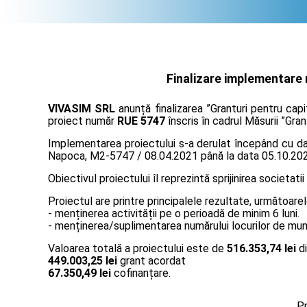
Finalizare implementare 
VIVASIM SRL
anunță finalizarea ”Granturi pentru cap
proiect număr
RUE 5747
înscris în cadrul Măsurii ”Gran
Implementarea proiectului s-a derulat începând cu data
Napoca, M2-5747 / 08.04.2021 până la data 05.10.20
Obiectivul proiectului îl reprezintă sprijinirea societatii
Proiectul are printre principalele rezultate, următoarel
- menținerea activității pe o perioadă de minim 6 luni.
- menținerea/suplimentarea numărului locurilor de muncă
Valoarea totală a proiectului este de
516.353,74 lei
di
449.003,25 lei
grant acordat
67.350,49 lei
cofinanțare.
Pr