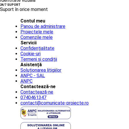
Identitate vizuală
24/7 SUPORT
Suport în orice moment
Contul meu
Panou de administrare
Proiectele mele
Comenzile mele
Servicii
Confidențialitate
Cookie-uri
Termeni și condiții
Asistență
Soluționarea litigiilor
ANPC - SAL
ANPC
Contactează-ne
Contactează-ne
0740461347
contact@comunicate-proiecte.ro