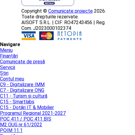
Copyright ©
Comunicate proiecte
2026.
Toate drepturile rezervate.
AISOFT S.R.L. | CIF: RO47243456 | Reg.
Com. J2023000102374
Navigare
Meniu
Finanțări
Comunicate de presă
Servicii
Știri
Contul meu
C9 - Digitalizare IMM
C7 - Digitalizare ONG
C11 - Turism și cultură
C15 - Smartlabs
C15 - Dotări IT & Mobilier
Programul Regional 2021-2027
POC 411 / POC 411 BIS
M2 OUG nr 61/2022
POIM 11.1