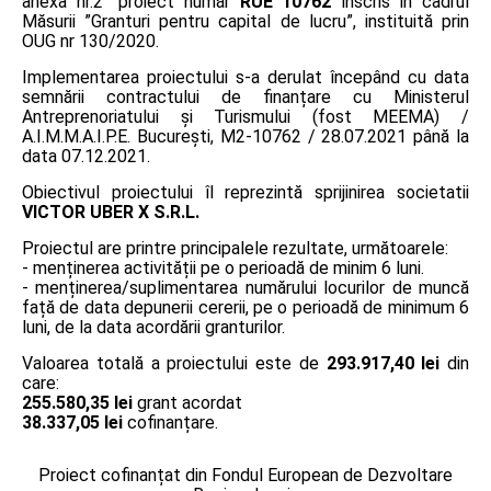
anexa nr.2” proiect număr
RUE 10762
înscris în cadrul
Măsurii ”Granturi pentru capital de lucru”, instituită prin
OUG nr 130/2020.
Implementarea proiectului s-a derulat începând cu data
semnării contractului de finanțare cu Ministerul
Antreprenoriatului și Turismului (fost MEEMA) /
A.I.M.M.A.I.P.E. București, M2-10762 / 28.07.2021 până la
data 07.12.2021.
Obiectivul proiectului îl reprezintă sprijinirea societatii
VICTOR UBER X S.R.L.
Proiectul are printre principalele rezultate, următoarele:
- menținerea activității pe o perioadă de minim 6 luni.
- menținerea/suplimentarea numărului locurilor de muncă
față de data depunerii cererii, pe o perioadă de minimum 6
luni, de la data acordării granturilor.
Valoarea totală a proiectului este de
293.917,40 lei
din
care:
255.580,35 lei
grant acordat
38.337,05 lei
cofinanțare.
Proiect cofinanțat din Fondul European de Dezvoltare