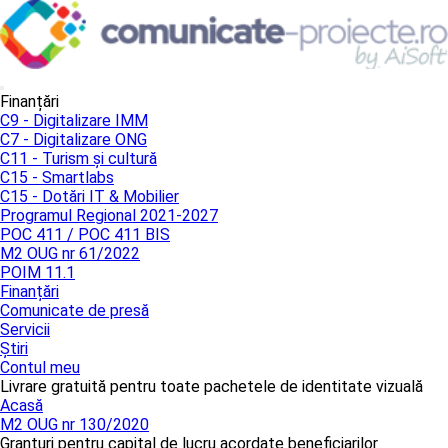
Finanțări
C9 - Digitalizare IMM
C7 - Digitalizare ONG
C11 - Turism și cultură
C15 - Smartlabs
C15 - Dotări IT & Mobilier
Programul Regional 2021-2027
POC 411 / POC 411 BIS
M2 OUG nr 61/2022
POIM 11.1
Finanțări
Comunicate de presă
Servicii
Știri
Contul meu
Livrare gratuită pentru toate pachetele de identitate vizuală
Acasă
M2 OUG nr 130/2020
Granturi pentru capital de lucru acordate beneficiarilor