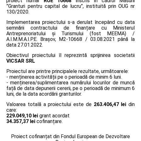
proiect număr
RUE 10668
înscris în cadrul Măsurii
”Granturi pentru capital de lucru”, instituită prin OUG nr
130/2020.
Implementarea proiectului s-a derulat începând cu data
semnării contractului de finanțare cu Ministerul
Antreprenoriatului și Turismului (fost MEEMA) /
A.I.M.M.A.I.P.E. Braşov, M2-10668 / 03.08.2021 până la
data 27.01.2022.
Obiectivul proiectului îl reprezintă sprijinirea societatii
VICSAR SRL
Proiectul are printre principalele rezultate, următoarele:
- menținerea activității pe o perioadă de minim 6 luni.
- menținerea/suplimentarea numărului locurilor de muncă
față de data depunerii cererii, pe o perioadă de minimum 6
luni, de la data acordării granturilor.
Valoarea totală a proiectului este de
263.406,47 lei
din
care:
229.049,10 lei
grant acordat
34.357,37 lei
cofinanțare.
Proiect cofinanțat din Fondul European de Dezvoltare