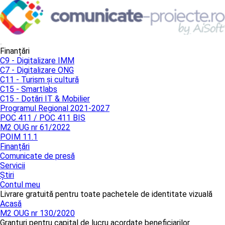
Finanțări
C9 - Digitalizare IMM
C7 - Digitalizare ONG
C11 - Turism și cultură
C15 - Smartlabs
C15 - Dotări IT & Mobilier
Programul Regional 2021-2027
POC 411 / POC 411 BIS
M2 OUG nr 61/2022
POIM 11.1
Finanțări
Comunicate de presă
Servicii
Știri
Contul meu
Livrare gratuită pentru toate pachetele de identitate vizuală
Acasă
M2 OUG nr 130/2020
Granturi pentru capital de lucru acordate beneficiarilor