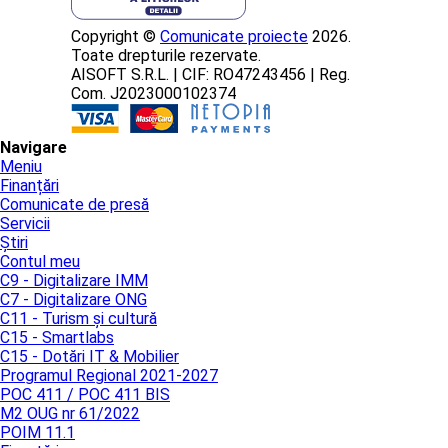
Copyright ©
Comunicate proiecte
2026.
Toate drepturile rezervate.
AISOFT S.R.L. | CIF: RO47243456 | Reg.
Com. J2023000102374
Navigare
Meniu
Finanțări
Comunicate de presă
Servicii
Știri
Contul meu
C9 - Digitalizare IMM
C7 - Digitalizare ONG
C11 - Turism și cultură
C15 - Smartlabs
C15 - Dotări IT & Mobilier
Programul Regional 2021-2027
POC 411 / POC 411 BIS
M2 OUG nr 61/2022
POIM 11.1