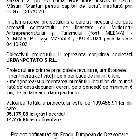
anexa nr.2” proiect număr
RUE 6504
înscris în cadrul
Măsurii ”Granturi pentru capital de lucru”, instituită prin
OUG nr 130/2020.
Implementarea proiectului s-a derulat începând cu data
semnării contractului de finanțare cu Ministerul
Antreprenoriatului și Turismului (fost MEEMA) /
A.I.M.M.A.I.P.E. Iaşi, M2-6504 / 09.04.2021 până la data
04.10.2021.
Obiectivul proiectului îl reprezintă sprijinirea societatii
URBANPOTATO S.R.L.
Proiectul are printre principalele rezultate, următoarele:
- menținerea activității pe o perioadă de minim 6 luni.
- menținerea/suplimentarea numărului locurilor de muncă
față de data depunerii cererii, pe o perioadă de minimum 6
luni, de la data acordării granturilor.
Valoarea totală a proiectului este de
109.455,91 lei
din
care:
95.179,05 lei
grant acordat
14.276,86 lei
cofinanțare.
Proiect cofinanțat din Fondul European de Dezvoltare