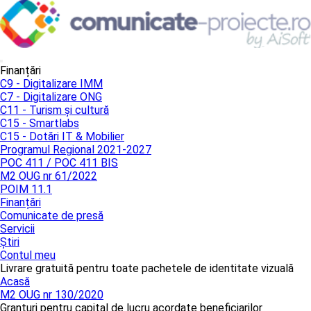
Finanțări
C9 - Digitalizare IMM
C7 - Digitalizare ONG
C11 - Turism și cultură
C15 - Smartlabs
C15 - Dotări IT & Mobilier
Programul Regional 2021-2027
POC 411 / POC 411 BIS
M2 OUG nr 61/2022
POIM 11.1
Finanțări
Comunicate de presă
Servicii
Știri
Contul meu
Livrare gratuită pentru toate pachetele de identitate vizuală
Acasă
M2 OUG nr 130/2020
Granturi pentru capital de lucru acordate beneficiarilor