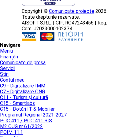
Copyright ©
Comunicate proiecte
2026.
Toate drepturile rezervate.
AISOFT S.R.L. | CIF: RO47243456 | Reg.
Com. J2023000102374
Navigare
Meniu
Finanțări
Comunicate de presă
Servicii
Știri
Contul meu
C9 - Digitalizare IMM
C7 - Digitalizare ONG
C11 - Turism și cultură
C15 - Smartlabs
C15 - Dotări IT & Mobilier
Programul Regional 2021-2027
POC 411 / POC 411 BIS
M2 OUG nr 61/2022
POIM 11.1