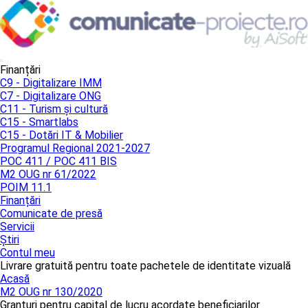
Finanțări
C9 - Digitalizare IMM
C7 - Digitalizare ONG
C11 - Turism și cultură
C15 - Smartlabs
C15 - Dotări IT & Mobilier
Programul Regional 2021-2027
POC 411 / POC 411 BIS
M2 OUG nr 61/2022
POIM 11.1
Finanțări
Comunicate de presă
Servicii
Știri
Contul meu
Livrare gratuită pentru toate pachetele de identitate vizuală
Acasă
M2 OUG nr 130/2020
Granturi pentru capital de lucru acordate beneficiarilor