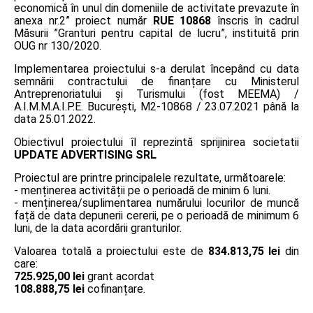
economică în unul din domeniile de activitate prevazute în
anexa nr.2” proiect număr
RUE 10868
înscris în cadrul
Măsurii ”Granturi pentru capital de lucru”, instituită prin
OUG nr 130/2020.
Implementarea proiectului s-a derulat începând cu data
semnării contractului de finanțare cu Ministerul
Antreprenoriatului și Turismului (fost MEEMA) /
A.I.M.M.A.I.P.E. București, M2-10868 / 23.07.2021 până la
data 25.01.2022.
Obiectivul proiectului îl reprezintă sprijinirea societatii
UPDATE ADVERTISING SRL
Proiectul are printre principalele rezultate, următoarele:
- menținerea activității pe o perioadă de minim 6 luni.
- menținerea/suplimentarea numărului locurilor de muncă
față de data depunerii cererii, pe o perioadă de minimum 6
luni, de la data acordării granturilor.
Valoarea totală a proiectului este de
834.813,75 lei
din
care:
725.925,00 lei
grant acordat
108.888,75 lei
cofinanțare.