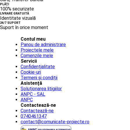
PLĂȚI
100% securizate
LIVRARE GRATUITĂ
Identitate vizuală
24/7 SUPORT
Suport în orice moment
Contul meu
Panou de administrare
Proiectele mele
Comenzile mele
Servicii
Confidențialitate
Cookie-uri
Termeni și condiții
Asistență
Soluționarea litigiilor
ANPC - SAL
ANPC
Contactează-ne
Contactează-ne
0740461347
contact@comunicate-proiecte.ro