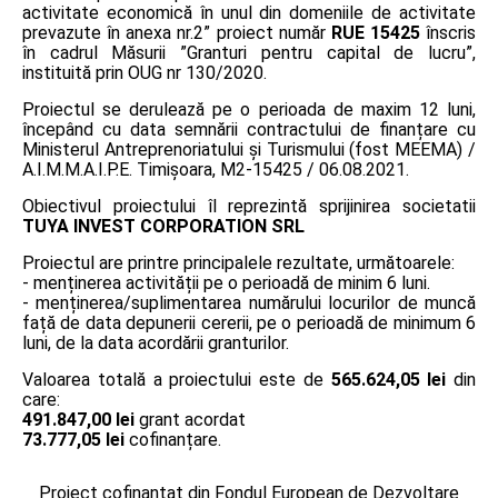
activitate economică în unul din domeniile de activitate
prevazute în anexa nr.2” proiect număr
RUE 15425
înscris
în cadrul Măsurii ”Granturi pentru capital de lucru”,
instituită prin OUG nr 130/2020.
Proiectul se derulează pe o perioada de maxim 12 luni,
începând cu data semnării contractului de finanțare cu
Ministerul Antreprenoriatului și Turismului (fost MEEMA) /
A.I.M.M.A.I.P.E. Timişoara, M2-15425 / 06.08.2021.
Obiectivul proiectului îl reprezintă sprijinirea societatii
TUYA INVEST CORPORATION SRL
Proiectul are printre principalele rezultate, următoarele:
- menținerea activității pe o perioadă de minim 6 luni.
- menținerea/suplimentarea numărului locurilor de muncă
față de data depunerii cererii, pe o perioadă de minimum 6
luni, de la data acordării granturilor.
Valoarea totală a proiectului este de
565.624,05 lei
din
care:
491.847,00 lei
grant acordat
73.777,05 lei
cofinanțare.
Proiect cofinanțat din Fondul European de Dezvoltare