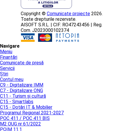
Copyright ©
Comunicate proiecte
2026.
Toate drepturile rezervate.
AISOFT S.R.L. | CIF: RO47243456 | Reg.
Com. J2023000102374
Navigare
Meniu
Finanțări
Comunicate de presă
Servicii
Știri
Contul meu
C9 - Digitalizare IMM
C7 - Digitalizare ONG
C11 - Turism și cultură
C15 - Smartlabs
C15 - Dotări IT & Mobilier
Programul Regional 2021-2027
POC 411 / POC 411 BIS
M2 OUG nr 61/2022
POIM 11.1