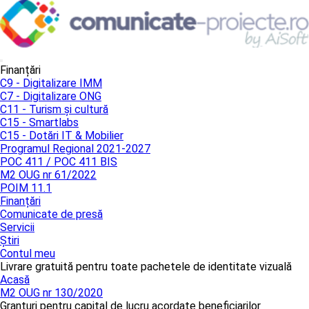
Finanțări
C9 - Digitalizare IMM
C7 - Digitalizare ONG
C11 - Turism și cultură
C15 - Smartlabs
C15 - Dotări IT & Mobilier
Programul Regional 2021-2027
POC 411 / POC 411 BIS
M2 OUG nr 61/2022
POIM 11.1
Finanțări
Comunicate de presă
Servicii
Știri
Contul meu
Livrare gratuită pentru toate pachetele de identitate vizuală
Acasă
M2 OUG nr 130/2020
Granturi pentru capital de lucru acordate beneficiarilor