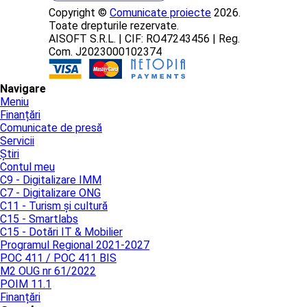
Copyright ©
Comunicate proiecte
2026.
Toate drepturile rezervate.
AISOFT S.R.L. | CIF: RO47243456 | Reg.
Com. J2023000102374
Navigare
Meniu
Finanțări
Comunicate de presă
Servicii
Știri
Contul meu
C9 - Digitalizare IMM
C7 - Digitalizare ONG
C11 - Turism și cultură
C15 - Smartlabs
C15 - Dotări IT & Mobilier
Programul Regional 2021-2027
POC 411 / POC 411 BIS
M2 OUG nr 61/2022
POIM 11.1
Finanțări