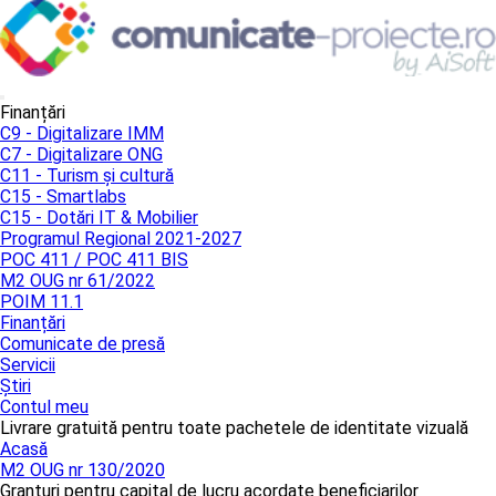
Finanțări
C9 - Digitalizare IMM
C7 - Digitalizare ONG
C11 - Turism și cultură
C15 - Smartlabs
C15 - Dotări IT & Mobilier
Programul Regional 2021-2027
POC 411 / POC 411 BIS
M2 OUG nr 61/2022
POIM 11.1
Finanțări
Comunicate de presă
Servicii
Știri
Contul meu
Livrare gratuită pentru toate pachetele de identitate vizuală
Acasă
M2 OUG nr 130/2020
Granturi pentru capital de lucru acordate beneficiarilor