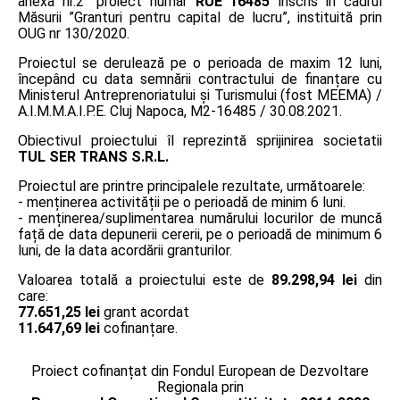
anexa nr.2” proiect număr
RUE 16485
înscris în cadrul
Măsurii ”Granturi pentru capital de lucru”, instituită prin
OUG nr 130/2020.
Proiectul se derulează pe o perioada de maxim 12 luni,
începând cu data semnării contractului de finanțare cu
Ministerul Antreprenoriatului și Turismului (fost MEEMA) /
A.I.M.M.A.I.P.E. Cluj Napoca, M2-16485 / 30.08.2021.
Obiectivul proiectului îl reprezintă sprijinirea societatii
TUL SER TRANS S.R.L.
Proiectul are printre principalele rezultate, următoarele:
- menținerea activității pe o perioadă de minim 6 luni.
- menținerea/suplimentarea numărului locurilor de muncă
față de data depunerii cererii, pe o perioadă de minimum 6
luni, de la data acordării granturilor.
Valoarea totală a proiectului este de
89.298,94 lei
din
care:
77.651,25 lei
grant acordat
11.647,69 lei
cofinanțare.
Proiect cofinanțat din Fondul European de Dezvoltare
Regionala prin