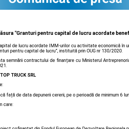
sura "Granturi pentru capital de lucru acordate benefi
capital de lucru acordate IMM-urilor cu activitate economică în u
anturi pentru capital de lucru”, instituită prin OUG nr 130/2020.
 semnării contractului de finanțare cu Ministerul Antreprenoriat
021.
TOP TRUCK SRL
e:
 față de data depunerii cererii, pe o perioadă de minimum 6 luni, 
n care:
oiect cofinanțat din Fondul European de Dezvoltare Regionala p