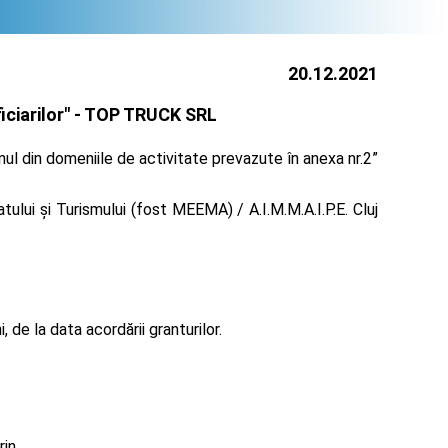
20.12.2021
ciarilor" -
TOP TRUCK SRL
nul din domeniile de activitate prevazute în anexa nr.2”
ului și Turismului (fost MEEMA) / A.I.M.M.A.I.P.E. Cluj
de la data acordării granturilor.
rin