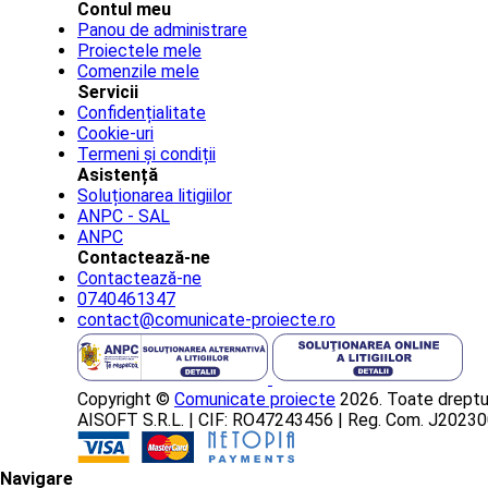
Contul meu
Panou de administrare
Proiectele mele
Comenzile mele
Servicii
Confidențialitate
Cookie-uri
Termeni și condiții
Asistență
Soluționarea litigiilor
ANPC - SAL
ANPC
Contactează-ne
Contactează-ne
0740461347
contact@comunicate-proiecte.ro
Copyright ©
Comunicate proiecte
2026. Toate dreptur
AISOFT S.R.L. | CIF: RO47243456 | Reg. Com. J202
Navigare