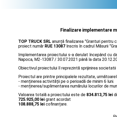
Finalizare implementare mă
TOP TRUCK SRL
anunță finalizarea ”Granturi pentru 
proiect număr
RUE 13087
înscris în cadrul Măsurii ”Gr
Implementarea proiectului s-a derulat începând cu data
Napoca, M2-13087 / 30.07.2021 până la data 20.12.2
Obiectivul proiectului îl reprezintă sprijinirea societatii
Proiectul are printre principalele rezultate, următoarel
- menținerea activității pe o perioadă de minim 6 luni.
- menținerea/suplimentarea numărului locurilor de muncă
Valoarea totală a proiectului este de
834.813,75 lei
di
725.925,00 lei
grant acordat
108.888,75 lei
cofinanțare.
Pr