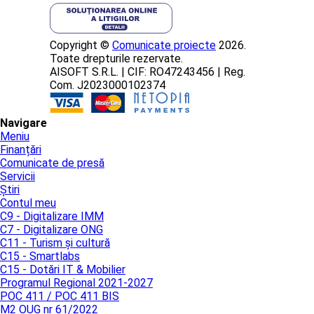
Copyright ©
Comunicate proiecte
2026.
Toate drepturile rezervate.
AISOFT S.R.L. | CIF: RO47243456 | Reg.
Com. J2023000102374
Navigare
Meniu
Finanțări
Comunicate de presă
Servicii
Știri
Contul meu
C9 - Digitalizare IMM
C7 - Digitalizare ONG
C11 - Turism și cultură
C15 - Smartlabs
C15 - Dotări IT & Mobilier
Programul Regional 2021-2027
POC 411 / POC 411 BIS
M2 OUG nr 61/2022