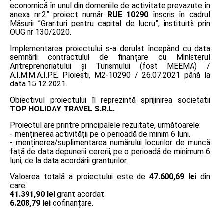
economică în unul din domeniile de activitate prevazute în
anexa nr.2” proiect număr
RUE 10290
înscris în cadrul
Măsurii ”Granturi pentru capital de lucru”, instituită prin
OUG nr 130/2020.
Implementarea proiectului s-a derulat începând cu data
semnării contractului de finanțare cu Ministerul
Antreprenoriatului și Turismului (fost MEEMA) /
A.I.M.M.A.I.P.E. Ploiești, M2-10290 / 26.07.2021 până la
data 15.12.2021.
Obiectivul proiectului îl reprezintă sprijinirea societatii
TOP HOLIDAY TRAVEL S.R.L.
Proiectul are printre principalele rezultate, următoarele:
- menținerea activității pe o perioadă de minim 6 luni.
- menținerea/suplimentarea numărului locurilor de muncă
față de data depunerii cererii, pe o perioadă de minimum 6
luni, de la data acordării granturilor.
Valoarea totală a proiectului este de
47.600,69 lei
din
care:
41.391,90 lei
grant acordat
6.208,79 lei
cofinanțare.