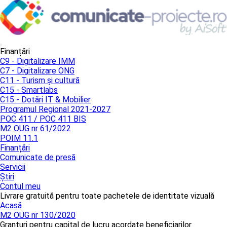
Finanțări
C9 - Digitalizare IMM
C7 - Digitalizare ONG
C11 - Turism și cultură
C15 - Smartlabs
C15 - Dotări IT & Mobilier
Programul Regional 2021-2027
POC 411 / POC 411 BIS
M2 OUG nr 61/2022
POIM 11.1
Finanțări
Comunicate de presă
Servicii
Știri
Contul meu
Livrare gratuită pentru toate pachetele de identitate vizuală
Acasă
M2 OUG nr 130/2020
Granturi pentru capital de lucru acordate beneficiarilor