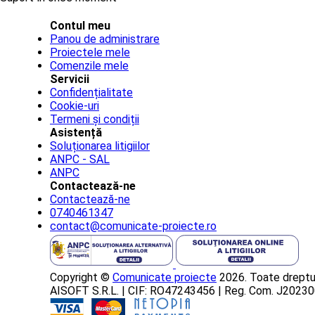
Contul meu
Panou de administrare
Proiectele mele
Comenzile mele
Servicii
Confidențialitate
Cookie-uri
Termeni și condiții
Asistență
Soluționarea litigiilor
ANPC - SAL
ANPC
Contactează-ne
Contactează-ne
0740461347
contact@comunicate-proiecte.ro
Copyright ©
Comunicate proiecte
2026. Toate dreptur
AISOFT S.R.L. | CIF: RO47243456 | Reg. Com. J202