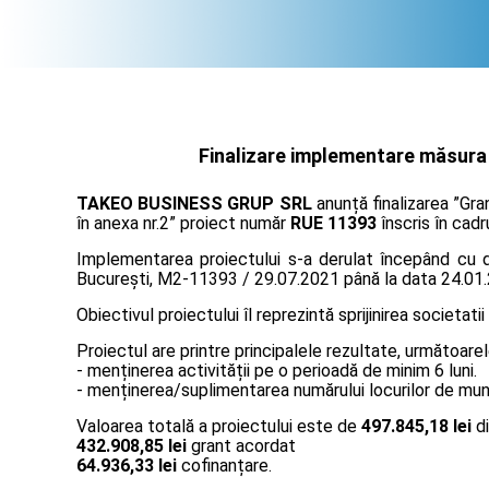
Finalizare implementare măsura "
TAKEO BUSINESS GRUP SRL
anunță finalizarea ”Gra
în anexa nr.2” proiect număr
RUE 11393
înscris în cadr
Implementarea proiectului s-a derulat începând cu da
București, M2-11393 / 29.07.2021 până la data 24.01
Obiectivul proiectului îl reprezintă sprijinirea societatii
Proiectul are printre principalele rezultate, următoarel
- menținerea activității pe o perioadă de minim 6 luni.
- menținerea/suplimentarea numărului locurilor de muncă
Valoarea totală a proiectului este de
497.845,18 lei
di
432.908,85 lei
grant acordat
64.936,33 lei
cofinanțare.