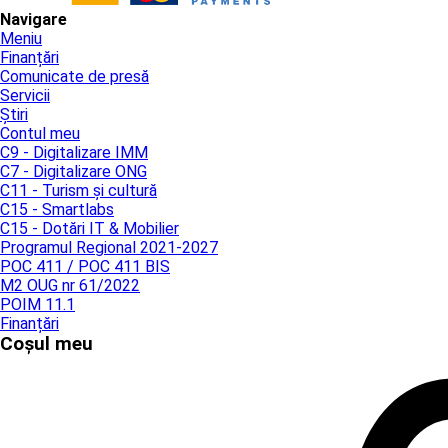
Navigare
Meniu
Finanțări
Comunicate de presă
Servicii
Știri
Contul meu
C9 - Digitalizare IMM
C7 - Digitalizare ONG
C11 - Turism și cultură
C15 - Smartlabs
C15 - Dotări IT & Mobilier
Programul Regional 2021-2027
POC 411 / POC 411 BIS
M2 OUG nr 61/2022
POIM 11.1
Finanțări
Coșul meu