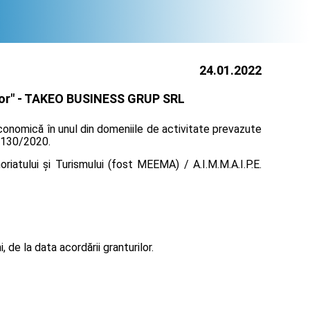
24.01.2022
or" -
TAKEO BUSINESS GRUP SRL
economică în unul din domeniile de activitate prevazute
r 130/2020.
iatului și Turismului (fost MEEMA) / A.I.M.M.A.I.P.E.
de la data acordării granturilor.