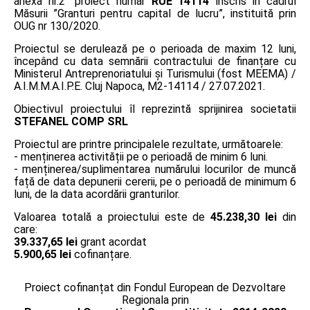
anexa nr.2” proiect număr
RUE 14114
înscris în cadrul
Măsurii ”Granturi pentru capital de lucru”, instituită prin
OUG nr 130/2020.
Proiectul se derulează pe o perioada de maxim 12 luni,
începând cu data semnării contractului de finanțare cu
Ministerul Antreprenoriatului și Turismului (fost MEEMA) /
A.I.M.M.A.I.P.E. Cluj Napoca, M2-14114 / 27.07.2021.
Obiectivul proiectului îl reprezintă sprijinirea societatii
STEFANEL COMP SRL
Proiectul are printre principalele rezultate, următoarele:
- menținerea activității pe o perioadă de minim 6 luni.
- menținerea/suplimentarea numărului locurilor de muncă
față de data depunerii cererii, pe o perioadă de minimum 6
luni, de la data acordării granturilor.
Valoarea totală a proiectului este de
45.238,30 lei
din
care:
39.337,65 lei
grant acordat
5.900,65 lei
cofinanțare.
Proiect cofinanțat din Fondul European de Dezvoltare
Regionala prin