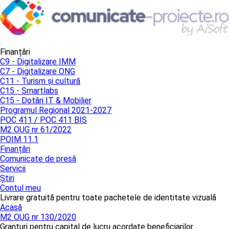
Finanțări
C9 - Digitalizare IMM
C7 - Digitalizare ONG
C11 - Turism și cultură
C15 - Smartlabs
C15 - Dotări IT & Mobilier
Programul Regional 2021-2027
POC 411 / POC 411 BIS
M2 OUG nr 61/2022
POIM 11.1
Finanțări
Comunicate de presă
Servicii
Știri
Contul meu
Livrare gratuită pentru toate pachetele de identitate vizuală
Acasă
M2 OUG nr 130/2020
Granturi pentru capital de lucru acordate beneficiarilor