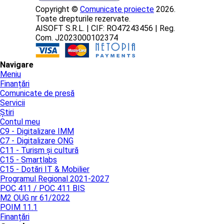
Copyright ©
Comunicate proiecte
2026.
Toate drepturile rezervate.
AISOFT S.R.L. | CIF: RO47243456 | Reg.
Com. J2023000102374
Navigare
Meniu
Finanțări
Comunicate de presă
Servicii
Știri
Contul meu
C9 - Digitalizare IMM
C7 - Digitalizare ONG
C11 - Turism și cultură
C15 - Smartlabs
C15 - Dotări IT & Mobilier
Programul Regional 2021-2027
POC 411 / POC 411 BIS
M2 OUG nr 61/2022
POIM 11.1
Finanțări