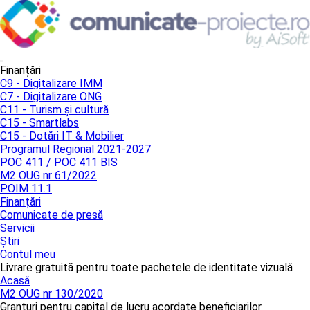
Finanțări
C9 - Digitalizare IMM
C7 - Digitalizare ONG
C11 - Turism și cultură
C15 - Smartlabs
C15 - Dotări IT & Mobilier
Programul Regional 2021-2027
POC 411 / POC 411 BIS
M2 OUG nr 61/2022
POIM 11.1
Finanțări
Comunicate de presă
Servicii
Știri
Contul meu
Livrare gratuită pentru toate pachetele de identitate vizuală
Acasă
M2 OUG nr 130/2020
Granturi pentru capital de lucru acordate beneficiarilor