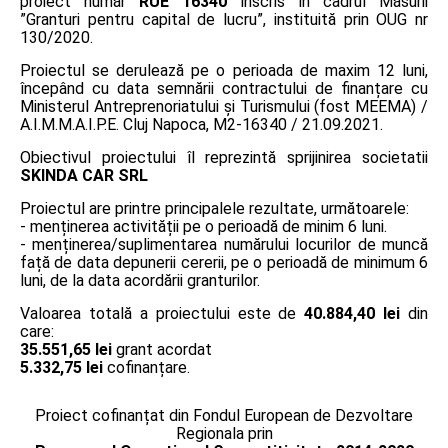
proiect număr
RUE 16340
înscris în cadrul Măsurii
”Granturi pentru capital de lucru”, instituită prin OUG nr
130/2020.
Proiectul se derulează pe o perioada de maxim 12 luni,
începând cu data semnării contractului de finanțare cu
Ministerul Antreprenoriatului și Turismului (fost MEEMA) /
A.I.M.M.A.I.P.E. Cluj Napoca, M2-16340 / 21.09.2021.
Obiectivul proiectului îl reprezintă sprijinirea societatii
SKINDA CAR SRL
Proiectul are printre principalele rezultate, următoarele:
- menținerea activității pe o perioadă de minim 6 luni.
- menținerea/suplimentarea numărului locurilor de muncă
față de data depunerii cererii, pe o perioadă de minimum 6
luni, de la data acordării granturilor.
Valoarea totală a proiectului este de
40.884,40 lei
din
care:
35.551,65 lei
grant acordat
5.332,75 lei
cofinanțare.
Proiect cofinanțat din Fondul European de Dezvoltare
Regionala prin