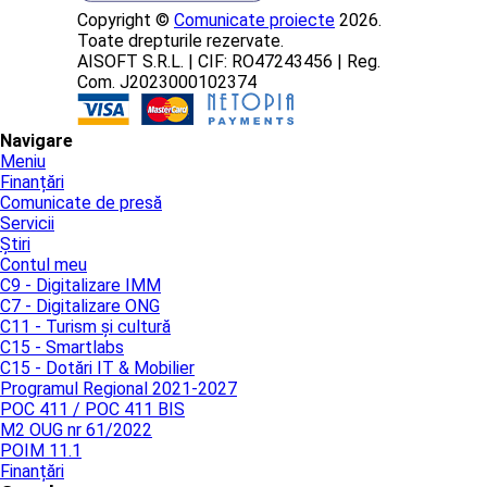
Copyright ©
Comunicate proiecte
2026.
Toate drepturile rezervate.
AISOFT S.R.L. | CIF: RO47243456 | Reg.
Com. J2023000102374
Navigare
Meniu
Finanțări
Comunicate de presă
Servicii
Știri
Contul meu
C9 - Digitalizare IMM
C7 - Digitalizare ONG
C11 - Turism și cultură
C15 - Smartlabs
C15 - Dotări IT & Mobilier
Programul Regional 2021-2027
POC 411 / POC 411 BIS
M2 OUG nr 61/2022
POIM 11.1
Finanțări