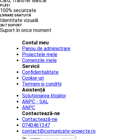
Card, Transfer Bancar
PLĂȚI
100% securizate
LIVRARE GRATUITĂ
Identitate vizuală
24/7 SUPORT
Suport în orice moment
Contul meu
Panou de administrare
Proiectele mele
Comenzile mele
Servicii
Confidențialitate
Cookie-uri
Termeni și condiții
Asistență
Soluționarea litigiilor
ANPC - SAL
ANPC
Contactează-ne
Contactează-ne
0740461347
contact@comunicate-proiecte.ro