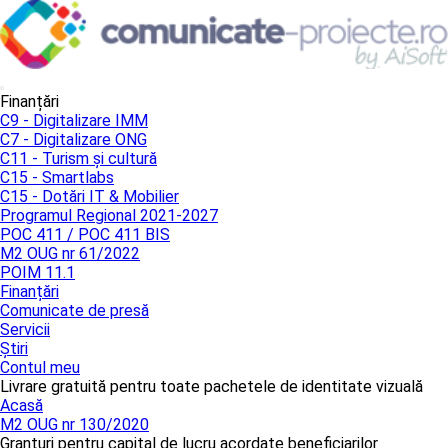
Finanțări
C9 - Digitalizare IMM
C7 - Digitalizare ONG
C11 - Turism și cultură
C15 - Smartlabs
C15 - Dotări IT & Mobilier
Programul Regional 2021-2027
POC 411 / POC 411 BIS
M2 OUG nr 61/2022
POIM 11.1
Finanțări
Comunicate de presă
Servicii
Știri
Contul meu
Livrare gratuită pentru toate pachetele de identitate vizuală
Acasă
M2 OUG nr 130/2020
Granturi pentru capital de lucru acordate beneficiarilor