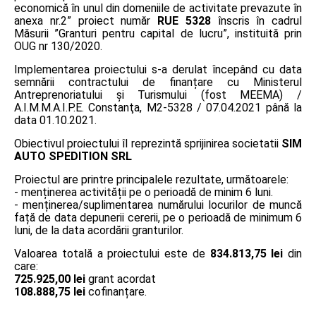
economică în unul din domeniile de activitate prevazute în
anexa nr.2” proiect număr
RUE 5328
înscris în cadrul
Măsurii ”Granturi pentru capital de lucru”, instituită prin
OUG nr 130/2020.
Implementarea proiectului s-a derulat începând cu data
semnării contractului de finanțare cu Ministerul
Antreprenoriatului și Turismului (fost MEEMA) /
A.I.M.M.A.I.P.E. Constanţa, M2-5328 / 07.04.2021 până la
data 01.10.2021.
Obiectivul proiectului îl reprezintă sprijinirea societatii
SIM
AUTO SPEDITION SRL
Proiectul are printre principalele rezultate, următoarele:
- menținerea activității pe o perioadă de minim 6 luni.
- menținerea/suplimentarea numărului locurilor de muncă
față de data depunerii cererii, pe o perioadă de minimum 6
luni, de la data acordării granturilor.
Valoarea totală a proiectului este de
834.813,75 lei
din
care:
725.925,00 lei
grant acordat
108.888,75 lei
cofinanțare.