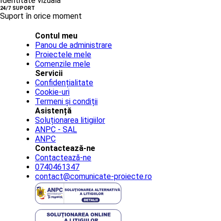
Identitate vizuală
24/7 SUPORT
Suport în orice moment
Contul meu
Panou de administrare
Proiectele mele
Comenzile mele
Servicii
Confidențialitate
Cookie-uri
Termeni și condiții
Asistență
Soluționarea litigiilor
ANPC - SAL
ANPC
Contactează-ne
Contactează-ne
0740461347
contact@comunicate-proiecte.ro