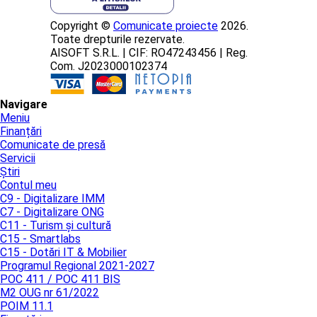
Copyright ©
Comunicate proiecte
2026.
Toate drepturile rezervate.
AISOFT S.R.L. | CIF: RO47243456 | Reg.
Com. J2023000102374
Navigare
Meniu
Finanțări
Comunicate de presă
Servicii
Știri
Contul meu
C9 - Digitalizare IMM
C7 - Digitalizare ONG
C11 - Turism și cultură
C15 - Smartlabs
C15 - Dotări IT & Mobilier
Programul Regional 2021-2027
POC 411 / POC 411 BIS
M2 OUG nr 61/2022
POIM 11.1