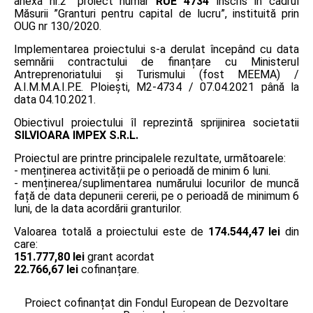
anexa nr.2” proiect număr
RUE 4734
înscris în cadrul
Măsurii ”Granturi pentru capital de lucru”, instituită prin
OUG nr 130/2020.
Implementarea proiectului s-a derulat începând cu data
semnării contractului de finanțare cu Ministerul
Antreprenoriatului și Turismului (fost MEEMA) /
A.I.M.M.A.I.P.E. Ploiești, M2-4734 / 07.04.2021 până la
data 04.10.2021.
Obiectivul proiectului îl reprezintă sprijinirea societatii
SILVIOARA IMPEX S.R.L.
Proiectul are printre principalele rezultate, următoarele:
- menținerea activității pe o perioadă de minim 6 luni.
- menținerea/suplimentarea numărului locurilor de muncă
față de data depunerii cererii, pe o perioadă de minimum 6
luni, de la data acordării granturilor.
Valoarea totală a proiectului este de
174.544,47 lei
din
care:
151.777,80 lei
grant acordat
22.766,67 lei
cofinanțare.
Proiect cofinanțat din Fondul European de Dezvoltare