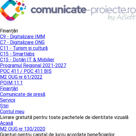
Finanțări
C9 - Digitalizare IMM
C7 - Digitalizare ONG
C11 - Turism și cultură
C15 - Smartlabs
C15 - Dotări IT & Mobilier
Programul Regional 2021-2027
POC 411 / POC 411 BIS
M2 OUG nr 61/2022
POIM 11.1
Finanțări
Comunicate de presă
Servicii
Știri
Contul meu
Livrare gratuită pentru toate pachetele de identitate vizuală
Acasă
M2 OUG nr 130/2020
Granturi pentru capital de lucru acordate beneficiarilor