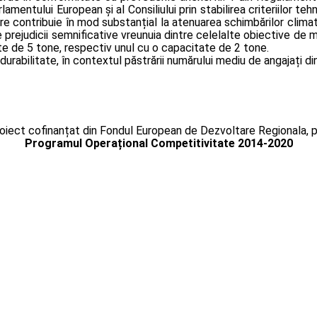
entului European și al Consiliului prin stabilirea criteriilor teh
re contribuie în mod substanțial la atenuarea schimbărilor climat
rejudicii semnificative vreunuia dintre celelalte obiective de me
ate de 5 tone, respectiv unul cu o capacitate de 2 tone.
urabilitate, în contextul păstrării numărului mediu de angajați di
oiect cofinanțat din Fondul European de Dezvoltare Regionala, p
Programul Operațional Competitivitate 2014-2020