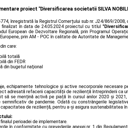
entare proiect "Diversificarea societatii SILVA NOBIL
6774, înregistrată la Registrul Comerțului sub nr. J24/869/2008, c
finalizat în data de 24.05.2024 proiectul cu titlul
"Diversific
dul European de Dezvoltare Regională, prin Programul Operați
lor Europene, prin AM - POC în calitate de Autoritate de Manageme
din care:
bilă totală
bilă din FEDR
lă din bugetul naţional
ilaje, echipamente tehnologice și active necorporale necesare pe
ct adresată refacerii capacității de reziliență întreprinderii ca
 să se mențină activă pe piață în cursul anilor 2020 și 2021, 
ate semnificativ de pandemie. Odată cu constrângerile legislat
p capacitatea de reziliență, pentru a-și asigura sustenabilitatea 
tului:
 finalul perioadei de implementare.
verde în conformitate cu prevederile anexei nr. 1 din Regulamen