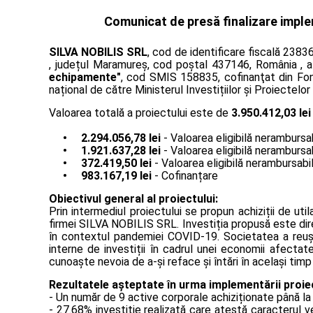
Comunicat de presă finalizare implem
SILVA NOBILIS SRL
, cod de identificare fiscală 2383
, județul Maramureș, cod poștal 437146, România , a 
echipamente"
, cod SMIS 158835, cofinanţat din Fon
național de către Ministerul Investițiilor și Proiecte
Valoarea totală a proiectului este de
3.950.412,03 lei
• 2.294.056,78 lei
- Valoarea eligibilă nerambursa
• 1.921.637,28 lei
- Valoarea eligibilă nerambursa
• 372.419,50 lei
- Valoarea eligibilă nerambursabi
• 983.167,19 lei
- Cofinanțare
Obiectivul general al proiectului:
Prin intermediul proiectului se propun achiziții de ut
firmei SILVA NOBILIS SRL. Investiția propusă este dire
în contextul pandemiei COVID-19. Societatea a reușit
interne de investiții în cadrul unei economii afect
cunoaște nevoia de a-și reface și întări în același tim
Rezultatele așteptate în urma implementării proiec
- Un număr de 9 active corporale achiziționate până la
- 27.68% investiție realizată care atestă caracterul 