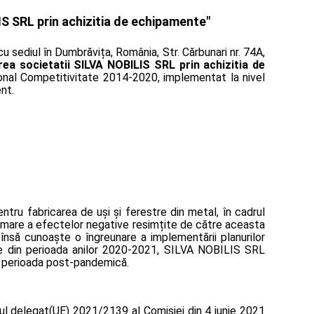
IS SRL prin achizitia de echipamente"
u sediul în Dumbrăvița, România, Str. Cărbunari nr. 74A,
area societatii SILVA NOBILIS SRL prin achizitia de
onal Competitivitate 2014-2020, implementat la nivel
nt.
ntru fabricarea de uși și ferestre din metal, în cadrul
 urmare a efectelor negative resimțite de către aceasta
însă cunoaște o îngreunare a implementării planurilor
ive din perioada anilor 2020-2021, SILVA NOBILIS SRL
în perioada post-pandemică.
tul delegat(UE) 2021/2139 al Comisiei din 4 iunie 2021