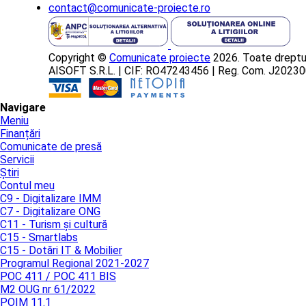
contact@comunicate-proiecte.ro
Copyright ©
Comunicate proiecte
2026. Toate dreptur
AISOFT S.R.L. | CIF: RO47243456 | Reg. Com. J202
Navigare
Meniu
Finanțări
Comunicate de presă
Servicii
Știri
Contul meu
C9 - Digitalizare IMM
C7 - Digitalizare ONG
C11 - Turism și cultură
C15 - Smartlabs
C15 - Dotări IT & Mobilier
Programul Regional 2021-2027
POC 411 / POC 411 BIS
M2 OUG nr 61/2022
POIM 11.1