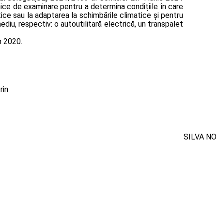
nice de examinare pentru a determina condițiile în care
ice sau la adaptarea la schimbările climatice și pentru
diu, respectiv: o autoutilitară electrică, un transpalet
n 2020.
rin
SILVA NO