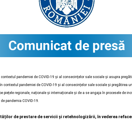
în contextul pandemiei de COVID-19 și al consecințelor sale sociale și asupra pregătiri
ă în contextul pandemiei de COVID-19 și al consecințelor sale sociale și pregătirea une
 pe piețele regionale, naționale și internaționale și de a se angaja în procesele de ino
te de pandemia COVID-19.
tăților de prestare de servicii și retehnologizării, în vederea refacer