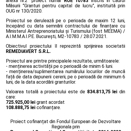
anexa nr.2” proiect număr
RUE 10783
înscris în cadrul
Măsurii ”Granturi pentru capital de lucru”, instituită prin
OUG nr 130/2020.
Proiectul se derulează pe o perioada de maxim 12 luni,
începând cu data semnării contractului de finanțare cu
Ministerul Antreprenoriatului și Turismului (fost MEEMA) /
A.I.M.M.A.I.P.E. București, M2-10783 / 28.07.2021.
Obiectivul proiectului îl reprezintă sprijinirea societatii
REMEDIAVERT S.R.L.
Proiectul are printre principalele rezultate, următoarele:
- menținerea activității pe o perioadă de minim 6 luni.
- menținerea/suplimentarea numărului locurilor de muncă
față de data depunerii cererii, pe o perioadă de minimum 6
luni, de la data acordării granturilor.
Valoarea totală a proiectului este de
834.813,75 lei
din
care:
725.925,00 lei
grant acordat
108.888,75 lei
cofinanțare.
Proiect cofinanțat din Fondul European de Dezvoltare
Regionala prin