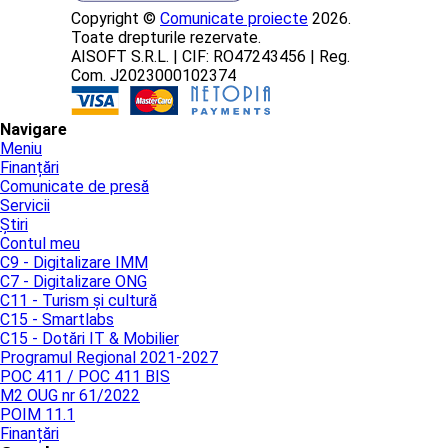
Copyright ©
Comunicate proiecte
2026.
Toate drepturile rezervate.
AISOFT S.R.L. | CIF: RO47243456 | Reg.
Com. J2023000102374
Navigare
Meniu
Finanțări
Comunicate de presă
Servicii
Știri
Contul meu
C9 - Digitalizare IMM
C7 - Digitalizare ONG
C11 - Turism și cultură
C15 - Smartlabs
C15 - Dotări IT & Mobilier
Programul Regional 2021-2027
POC 411 / POC 411 BIS
M2 OUG nr 61/2022
POIM 11.1
Finanțări