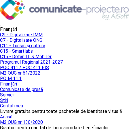
Finanțări
C9 - Digitalizare IMM
C7 - Digitalizare ONG
C11 - Turism și cultură
C15 - Smartlabs
C15 - Dotări IT & Mobilier
Programul Regional 2021-2027
POC 411 / POC 411 BIS
M2 OUG nr 61/2022
POIM 11.1
Finanțări
Comunicate de presă
Servicii
Știri
Contul meu
Livrare gratuită pentru toate pachetele de identitate vizuală
Acasă
M2 OUG nr 130/2020
Granturi pentru capital de lucru acordate beneficiarilor