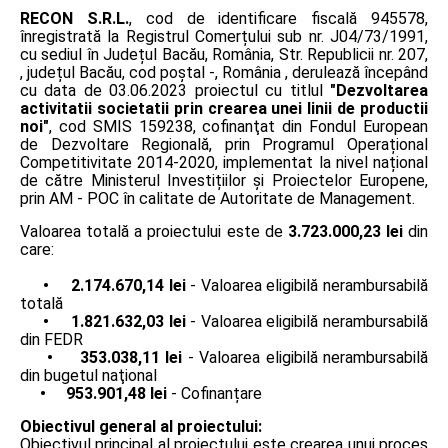
RECON S.R.L.
, cod de identificare fiscală 945578,
înregistrată la Registrul Comerțului sub nr. J04/73/1991,
cu sediul în Județul Bacău, România, Str. Republicii nr. 207,
, județul Bacău, cod poștal -, România , derulează începând
cu data de 03.06.2023 proiectul cu titlul
"Dezvoltarea
activitatii societatii prin crearea unei linii de productii
noi"
, cod SMIS 159238, cofinanţat din Fondul European
de Dezvoltare Regională, prin Programul Operațional
Competitivitate 2014-2020, implementat la nivel național
de către Ministerul Investițiilor și Proiectelor Europene,
prin AM - POC în calitate de Autoritate de Management.
Valoarea totală a proiectului este de
3.723.000,23 lei
din
care:
• 2.174.670,14 lei
- Valoarea eligibilă nerambursabilă
totală
• 1.821.632,03 lei
- Valoarea eligibilă nerambursabilă
din FEDR
• 353.038,11 lei
- Valoarea eligibilă nerambursabilă
din bugetul naţional
• 953.901,48 lei
- Cofinanțare
Obiectivul general al proiectului:
Obiectivul principal al proiectului este crearea unui proces