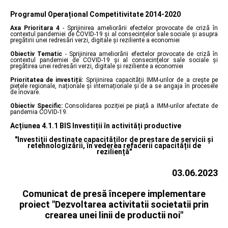
Programul Operațional Competitivitate 2014-2020
Axa Prioritara 4
- Sprijinirea ameliorării efectelor provocate de criză în
contextul pandemiei de COVID-19 și al consecințelor sale sociale și asupra
pregătirii unei redresări verzi, digitale și reziliente a economiei
Obiectiv Tematic
- Sprijinirea ameliorării efectelor provocate de criză în
contextul pandemiei de COVID-19 și al consecințelor sale sociale și
pregătirea unei redresări verzi, digitale și reziliente a economiei
Prioritatea de investiții:
Sprijinirea capacității IMM-urilor de a crește pe
piețele regionale, naționale și internaționale și de a se angaja în procesele
de inovare.
Obiectiv Specific:
Consolidarea poziției pe piață a IMM-urilor afectate de
pandemia COVID-19.
Acțiunea 4.1.1 BIS Investiții în activități productive
"Investiții destinate capacităților de prestare de servicii și
retehnologizării, în vederea refacerii capacității de
reziliență"
03.06.2023
Comunicat de presă începere implementare
proiect "Dezvoltarea activitatii societatii prin
crearea unei linii de productii noi"