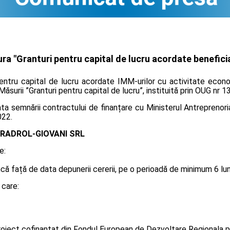
a "Granturi pentru capital de lucru acordate beneficia
pentru capital de lucru acordate IMM-urilor cu activitate econo
 Măsurii ”Granturi pentru capital de lucru”, instituită prin OUG nr 
 semnării contractului de finanțare cu Ministerul Antreprenoriat
022.
RADROL-GIOVANI SRL
e:
 față de data depunerii cererii, pe o perioadă de minimum 6 luni, 
 care:
oiect cofinanțat din Fondul European de Dezvoltare Regionala p