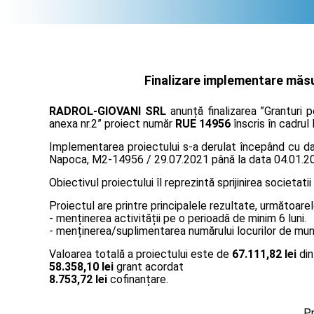
Finalizare implementare măsur
RADROL-GIOVANI SRL
anunță finalizarea ”Granturi 
anexa nr.2” proiect număr
RUE 14956
înscris în cadrul
Implementarea proiectului s-a derulat începând cu data
Napoca, M2-14956 / 29.07.2021 până la data 04.01.2
Obiectivul proiectului îl reprezintă sprijinirea societatii
Proiectul are printre principalele rezultate, următoarel
- menținerea activității pe o perioadă de minim 6 luni.
- menținerea/suplimentarea numărului locurilor de muncă
Valoarea totală a proiectului este de
67.111,82 lei
din
58.358,10 lei
grant acordat
8.753,72 lei
cofinanțare.
Pr