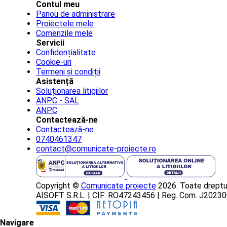
Contul meu
Panou de administrare
Proiectele mele
Comenzile mele
Servicii
Confidențialitate
Cookie-uri
Termeni și condiții
Asistență
Soluționarea litigiilor
ANPC - SAL
ANPC
Contactează-ne
Contactează-ne
0740461347
contact@comunicate-proiecte.ro
Copyright ©
Comunicate proiecte
2026. Toate dreptur
AISOFT S.R.L. | CIF: RO47243456 | Reg. Com. J202
Navigare