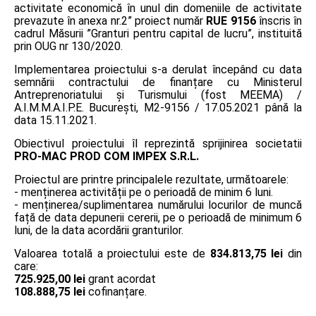
activitate economică în unul din domeniile de activitate
prevazute în anexa nr.2” proiect număr
RUE 9156
înscris în
cadrul Măsurii ”Granturi pentru capital de lucru”, instituită
prin OUG nr 130/2020.
Implementarea proiectului s-a derulat începând cu data
semnării contractului de finanțare cu Ministerul
Antreprenoriatului și Turismului (fost MEEMA) /
A.I.M.M.A.I.P.E. București, M2-9156 / 17.05.2021 până la
data 15.11.2021.
Obiectivul proiectului îl reprezintă sprijinirea societatii
PRO-MAC PROD COM IMPEX S.R.L.
Proiectul are printre principalele rezultate, următoarele:
- menținerea activității pe o perioadă de minim 6 luni.
- menținerea/suplimentarea numărului locurilor de muncă
față de data depunerii cererii, pe o perioadă de minimum 6
luni, de la data acordării granturilor.
Valoarea totală a proiectului este de
834.813,75 lei
din
care:
725.925,00 lei
grant acordat
108.888,75 lei
cofinanțare.