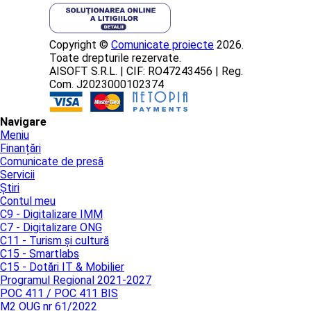
Copyright ©
Comunicate proiecte
2026.
Toate drepturile rezervate.
AISOFT S.R.L. | CIF: RO47243456 | Reg.
Com. J2023000102374
Navigare
Meniu
Finanțări
Comunicate de presă
Servicii
Știri
Contul meu
C9 - Digitalizare IMM
C7 - Digitalizare ONG
C11 - Turism și cultură
C15 - Smartlabs
C15 - Dotări IT & Mobilier
Programul Regional 2021-2027
POC 411 / POC 411 BIS
M2 OUG nr 61/2022