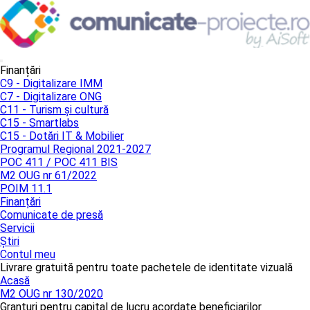
Finanțări
C9 - Digitalizare IMM
C7 - Digitalizare ONG
C11 - Turism și cultură
C15 - Smartlabs
C15 - Dotări IT & Mobilier
Programul Regional 2021-2027
POC 411 / POC 411 BIS
M2 OUG nr 61/2022
POIM 11.1
Finanțări
Comunicate de presă
Servicii
Știri
Contul meu
Livrare gratuită pentru toate pachetele de identitate vizuală
Acasă
M2 OUG nr 130/2020
Granturi pentru capital de lucru acordate beneficiarilor