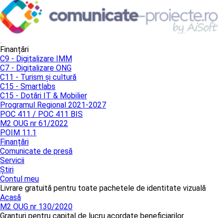
Finanțări
C9 - Digitalizare IMM
C7 - Digitalizare ONG
C11 - Turism și cultură
C15 - Smartlabs
C15 - Dotări IT & Mobilier
Programul Regional 2021-2027
POC 411 / POC 411 BIS
M2 OUG nr 61/2022
POIM 11.1
Finanțări
Comunicate de presă
Servicii
Știri
Contul meu
Livrare gratuită pentru toate pachetele de identitate vizuală
Acasă
M2 OUG nr 130/2020
Granturi pentru capital de lucru acordate beneficiarilor