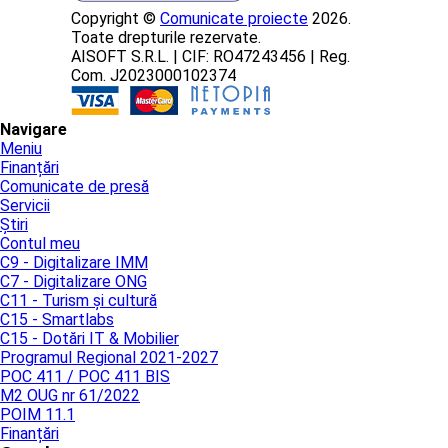
Copyright ©
Comunicate proiecte
2026.
Toate drepturile rezervate.
AISOFT S.R.L. | CIF: RO47243456 | Reg.
Com. J2023000102374
Navigare
Meniu
Finanțări
Comunicate de presă
Servicii
Știri
Contul meu
C9 - Digitalizare IMM
C7 - Digitalizare ONG
C11 - Turism și cultură
C15 - Smartlabs
C15 - Dotări IT & Mobilier
Programul Regional 2021-2027
POC 411 / POC 411 BIS
M2 OUG nr 61/2022
POIM 11.1
Finanțări