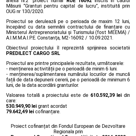
anexa nr.2” proiect număr
RUE 16092
înscris în cadrul
Măsurii ”Granturi pentru capital de lucru”, instituită prin
OUG nr 130/2020.
Proiectul se derulează pe o perioada de maxim 12 luni,
începând cu data semnării contractului de finanțare cu
Ministerul Antreprenoriatului și Turismului (fost MEEMA) /
A.I.M.M.A.I.P.E. Constanţa, M2-16092 / 10.09.2021.
Obiectivul proiectului îl reprezintă sprijinirea societatii
PREDILECT CARGO SRL
Proiectul are printre principalele rezultate, următoarele:
- menținerea activității pe o perioadă de minim 6 luni.
- menținerea/suplimentarea numărului locurilor de muncă
față de data depunerii cererii, pe o perioadă de minimum 6
luni, de la data acordării granturilor.
Valoarea totală a proiectului este de
610.592,39 lei
din
care:
530.949,90 lei
grant acordat
79.642,49 lei
cofinanțare.
Proiect cofinanțat din Fondul European de Dezvoltare
Regionala prin