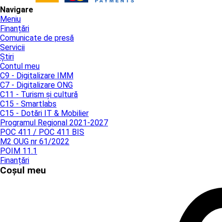
Navigare
Meniu
Finanțări
Comunicate de presă
Servicii
Știri
Contul meu
C9 - Digitalizare IMM
C7 - Digitalizare ONG
C11 - Turism și cultură
C15 - Smartlabs
C15 - Dotări IT & Mobilier
Programul Regional 2021-2027
POC 411 / POC 411 BIS
M2 OUG nr 61/2022
POIM 11.1
Finanțări
Coșul meu