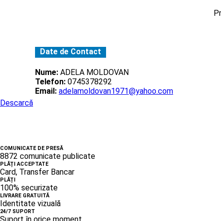
Pr
Date de Contact
Nume:
ADELA MOLDOVAN
Telefon:
0745378292
Email:
adelamoldovan1971@yahoo.com
Descarcă
COMUNICATE DE PRESĂ
8872 comunicate publicate
PLĂȚI ACCEPTATE
Card, Transfer Bancar
PLĂȚI
100% securizate
LIVRARE GRATUITĂ
Identitate vizuală
24/7 SUPORT
Suport în orice moment