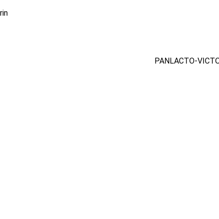
rin
PANLACTO-VICTO