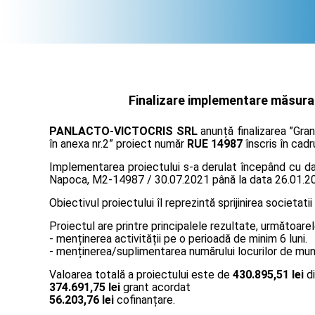
Finalizare implementare măsura "
PANLACTO-VICTOCRIS SRL
anunță finalizarea ”Gra
în anexa nr.2” proiect număr
RUE 14987
înscris în cadr
Implementarea proiectului s-a derulat începând cu data
Napoca, M2-14987 / 30.07.2021 până la data 26.01.2
Obiectivul proiectului îl reprezintă sprijinirea societatii
Proiectul are printre principalele rezultate, următoarel
- menținerea activității pe o perioadă de minim 6 luni.
- menținerea/suplimentarea numărului locurilor de muncă
Valoarea totală a proiectului este de
430.895,51 lei
di
374.691,75 lei
grant acordat
56.203,76 lei
cofinanțare.