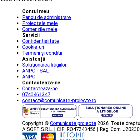
Contul meu
Panou de administrare
Proiectele mele
Comenzile mele
Servicii
Confidențialitate
Cookie-uri
Termeni și condiții
Asistență
Soluționarea litigiilor
ANPC - SAL
ANPC
Contactează-ne
Contactează-ne
0740461347
contact@comunicate-proiecte.ro
Copyright ©
Comunicate proiecte
2026. Toate dreptur
AISOFT S.R.L. | CIF: RO47243456 | Reg. Com. J202