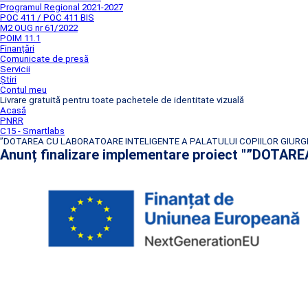
Programul Regional 2021-2027
POC 411 / POC 411 BIS
M2 OUG nr 61/2022
POIM 11.1
Finanțări
Comunicate de presă
Servicii
Știri
Contul meu
Livrare gratuită pentru toate pachetele de identitate vizuală
Acasă
PNRR
C15 - Smartlabs
”DOTAREA CU LABORATOARE INTELIGENTE A PALATULUI COPIILOR GIURG
Anunț finalizare implementare proiect "”DOT