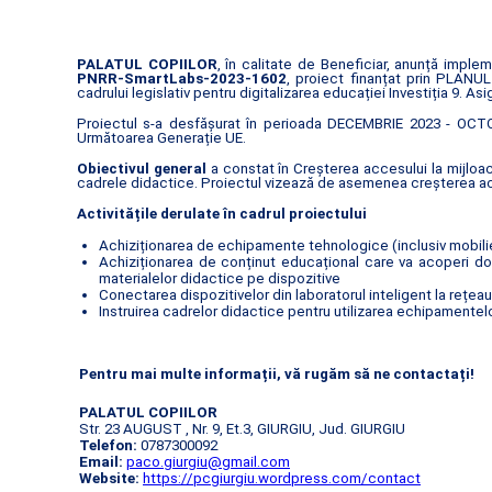
PALATUL COPIILOR
, în calitate de Beneficiar, anunță impl
PNRR-SmartLabs-2023-1602
, proiect finanțat prin PLAN
cadrului legislativ pentru digitalizarea educației Investiția 9. A
Proiectul s-a desfășurat în perioada DECEMBRIE 2023 - OCTOM
Următoarea Generație UE.
Obiectivul general
a constat în Creșterea accesului la mijloac
cadrele didactice. Proiectul vizează de asemenea creșterea acce
Activitățile derulate în cadrul proiectului
Achiziționarea de echipamente tehnologice (inclusiv mobilier
Achiziționarea de conținut educațional care va acoperi dom
materialelor didactice pe dispozitive
Conectarea dispozitivelor din laboratorul inteligent la rețea
Instruirea cadrelor didactice pentru utilizarea echipamentelor
Pentru mai multe informații, vă rugăm să ne contactați!
PALATUL COPIILOR
Str. 23 AUGUST , Nr. 9, Et.3, GIURGIU, Jud. GIURGIU
Telefon:
0787300092
Email:
paco.giurgiu@gmail.com
Website:
https://pcgiurgiu.wordpress.com/contact