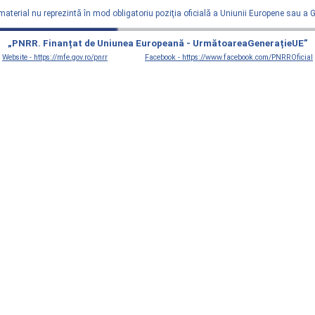
material nu reprezintă în mod obligatoriu poziţia oficială a Uniunii Europene sau a
„PNRR. Finanțat de Uniunea Europeană - UrmătoareaGenerațieUE”
Website - https://mfe.gov.ro/pnrr
Facebook - https://www.facebook.com/PNRROficial