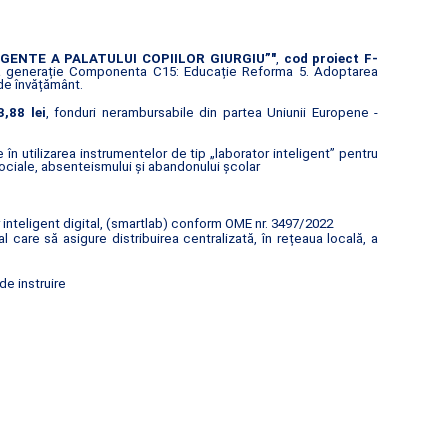
GENTE A PALATULUI COPIILOR GIURGIU”"
,
cod proiect F-
ua generație Componenta C15: Educație Reforma 5. Adoptarea
 de învățământ.
,88 lei
, fonduri nerambursabile din partea Uniunii Europene -
n utilizarea instrumentelor de tip „laborator inteligent” pentru
ociale, absenteismului și abandonului școlar
inteligent digital, (smartlab) conform OME nr. 3497/2022
are să asigure distribuirea centralizată, în rețeaua locală, a
de instruire