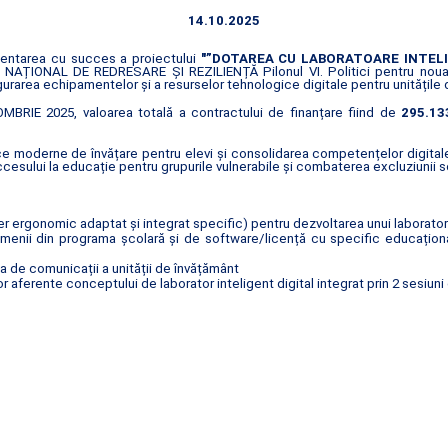
14.10.2025
ementarea cu succes a proiectului
"”DOTAREA CU LABORATOARE INTELI
UL NAȚIONAL DE REDRESARE ȘI REZILIENȚĂ Pilonul VI. Politici pentru no
sigurarea echipamentelor și a resurselor tehnologice digitale pentru unitățile
BRIE 2025, valoarea totală a contractului de finanțare fiind de
295.133
e moderne de învățare pentru elevi și consolidarea competențelor digitale î
sului la educație pentru grupurile vulnerabile și combaterea excluziunii s
 ergonomic adaptat și integrat specific) pentru dezvoltarea unui laborator 
enii din programa școlară și de software/licență cu specific educațional c
ua de comunicații a unității de învățământ
 aferente conceptului de laborator inteligent digital integrat prin 2 sesiuni 