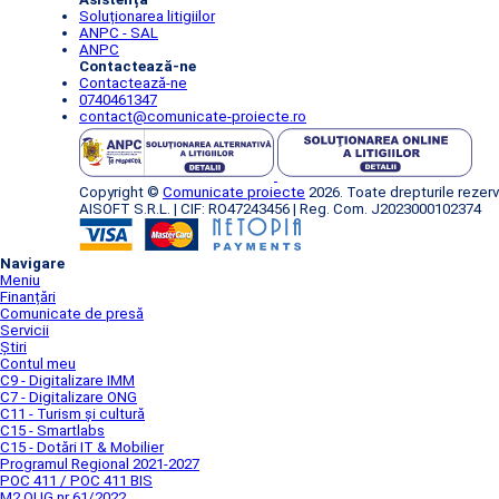
Soluționarea litigiilor
ANPC - SAL
ANPC
Contactează-ne
Contactează-ne
0740461347
contact@comunicate-proiecte.ro
Copyright ©
Comunicate proiecte
2026. Toate drepturile rezerv
AISOFT S.R.L. | CIF: RO47243456 | Reg. Com. J2023000102374
Navigare
Meniu
Finanțări
Comunicate de presă
Servicii
Știri
Contul meu
C9 - Digitalizare IMM
C7 - Digitalizare ONG
C11 - Turism și cultură
C15 - Smartlabs
C15 - Dotări IT & Mobilier
Programul Regional 2021-2027
POC 411 / POC 411 BIS
M2 OUG nr 61/2022