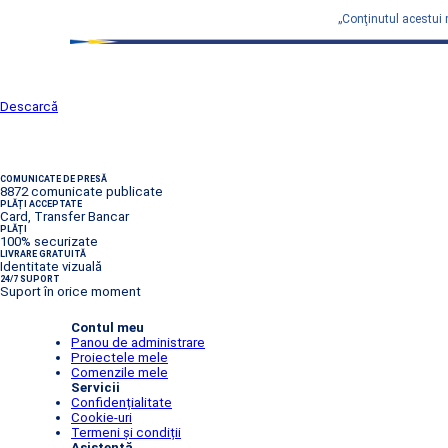
„Conţinutul acestui 
Descarcă
COMUNICATE DE PRESĂ
8872 comunicate publicate
PLĂȚI ACCEPTATE
Card, Transfer Bancar
PLĂȚI
100% securizate
LIVRARE GRATUITĂ
Identitate vizuală
24/7 SUPORT
Suport în orice moment
Contul meu
Panou de administrare
Proiectele mele
Comenzile mele
Servicii
Confidențialitate
Cookie-uri
Termeni și condiții
Asistență