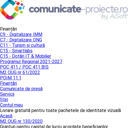
Finanțări
C9 - Digitalizare IMM
C7 - Digitalizare ONG
C11 - Turism și cultură
C15 - Smartlabs
C15 - Dotări IT & Mobilier
Programul Regional 2021-2027
POC 411 / POC 411 BIS
M2 OUG nr 61/2022
POIM 11.1
Finanțări
Comunicate de presă
Servicii
Știri
Contul meu
Livrare gratuită pentru toate pachetele de identitate vizuală
Acasă
M2 OUG nr 130/2020
Granturi pentru capital de lucru acordate beneficiarilor