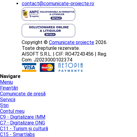
contact@comunicate-proiecte.ro
Copyright ©
Comunicate proiecte
2026.
Toate drepturile rezervate.
AISOFT S.R.L. | CIF: RO47243456 | Reg.
Com. J2023000102374
Navigare
Meniu
Finanțări
Comunicate de presă
Servicii
Știri
Contul meu
C9 - Digitalizare IMM
C7 - Digitalizare ONG
C11 - Turism și cultură
C15 - Smartlabs