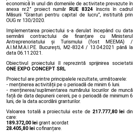
economică în unul din domeniile de activitate prevazute în
anexa nr.2” proiect număr
RUE 8324
înscris în cadrul
Măsurii ”Granturi pentru capital de lucru”, instituită prin
OUG nr 130/2020.
Implementarea proiectului s-a derulat începând cu data
semnării contractului de finanțare cu Ministerul
Antreprenoriatului și Turismului (fost MEEMA) /
A.I.M.M.A.I.P.E. București, M2-8324 / 13.04.2021 până la
data 06.11.2021.
Obiectivul proiectului îl reprezintă sprijinirea societatii
ONE EXPO CONCEPT SRL
Proiectul are printre principalele rezultate, următoarele:
- menținerea activității pe o perioadă de minim 6 luni.
- menținerea/suplimentarea numărului locurilor de muncă
față de data depunerii cererii, pe o perioadă de minimum 6
luni, de la data acordării granturilor.
Valoarea totală a proiectului este de
217.777,80 lei
din
care:
189.372,00 lei
grant acordat
28.405,80 lei
cofinanțare.