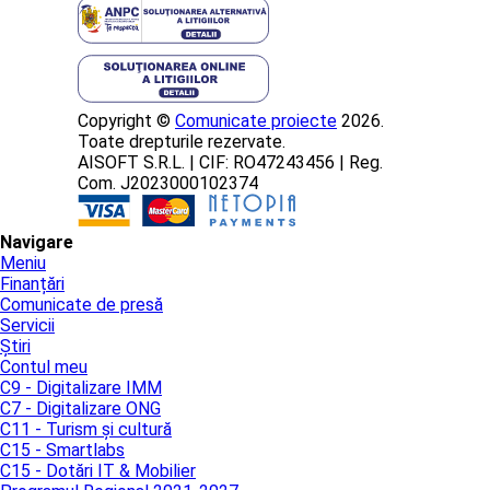
Copyright ©
Comunicate proiecte
2026.
Toate drepturile rezervate.
AISOFT S.R.L. | CIF: RO47243456 | Reg.
Com. J2023000102374
Navigare
Meniu
Finanțări
Comunicate de presă
Servicii
Știri
Contul meu
C9 - Digitalizare IMM
C7 - Digitalizare ONG
C11 - Turism și cultură
C15 - Smartlabs
C15 - Dotări IT & Mobilier