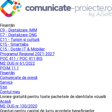
Finanțări
C9 - Digitalizare IMM
C7 - Digitalizare ONG
C11 - Turism și cultură
C15 - Smartlabs
C15 - Dotări IT & Mobilier
Programul Regional 2021-2027
POC 411 / POC 411 BIS
M2 OUG nr 61/2022
POIM 11.1
Finanțări
Comunicate de presă
Servicii
Știri
Contul meu
Livrare gratuită pentru toate pachetele de identitate vizuală
Acasă
M2 OUG nr 130/2020
Granturi pentru capital de lucru acordate beneficiarilor