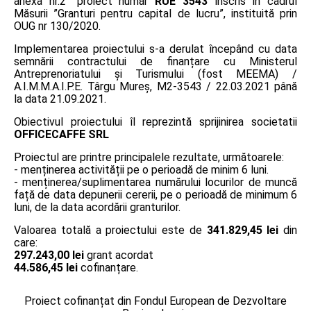
anexa nr.2” proiect număr
RUE 3543
înscris în cadrul
Măsurii ”Granturi pentru capital de lucru”, instituită prin
OUG nr 130/2020.
Implementarea proiectului s-a derulat începând cu data
semnării contractului de finanțare cu Ministerul
Antreprenoriatului și Turismului (fost MEEMA) /
A.I.M.M.A.I.P.E. Târgu Mureş, M2-3543 / 22.03.2021 până
la data 21.09.2021.
Obiectivul proiectului îl reprezintă sprijinirea societatii
OFFICECAFFE SRL
Proiectul are printre principalele rezultate, următoarele:
- menținerea activității pe o perioadă de minim 6 luni.
- menținerea/suplimentarea numărului locurilor de muncă
față de data depunerii cererii, pe o perioadă de minimum 6
luni, de la data acordării granturilor.
Valoarea totală a proiectului este de
341.829,45 lei
din
care:
297.243,00 lei
grant acordat
44.586,45 lei
cofinanțare.
Proiect cofinanțat din Fondul European de Dezvoltare