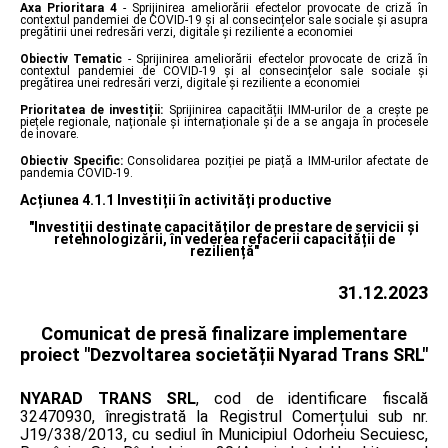
Axa Prioritara 4
- Sprijinirea ameliorării efectelor provocate de criză în
contextul pandemiei de COVID-19 și al consecințelor sale sociale și asupra
pregătirii unei redresări verzi, digitale și reziliente a economiei
Obiectiv Tematic
- Sprijinirea ameliorării efectelor provocate de criză în
contextul pandemiei de COVID-19 și al consecințelor sale sociale și
pregătirea unei redresări verzi, digitale și reziliente a economiei
Prioritatea de investiții:
Sprijinirea capacității IMM-urilor de a crește pe
piețele regionale, naționale și internaționale și de a se angaja în procesele
de inovare.
Obiectiv Specific:
Consolidarea poziției pe piață a IMM-urilor afectate de
pandemia COVID-19.
Acțiunea 4.1.1 Investiții în activități productive
"Investiții destinate capacităților de prestare de servicii și
retehnologizării, în vederea refacerii capacității de
reziliență"
31.12.2023
Comunicat de presă finalizare implementare
proiect "Dezvoltarea societății Nyarad Trans SRL"
NYARAD TRANS SRL
, cod de identificare fiscală
32470930, înregistrată la Registrul Comerțului sub nr.
J19/338/2013, cu sediul în Municipiul Odorheiu Secuiesc,