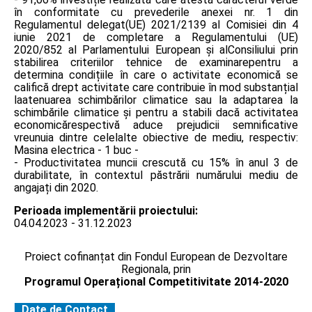
în conformitate cu prevederile anexei nr. 1 din
Regulamentul delegat(UE) 2021/2139 al Comisiei din 4
iunie 2021 de completare a Regulamentului (UE)
2020/852 al Parlamentului European și alConsiliului prin
stabilirea criteriilor tehnice de examinarepentru a
determina condițiile în care o activitate economică se
califică drept activitate care contribuie în mod substanțial
laatenuarea schimbărilor climatice sau la adaptarea la
schimbările climatice și pentru a stabili dacă activitatea
economicărespectivă aduce prejudicii semnificative
vreunuia dintre celelalte obiective de mediu, respectiv:
Masina electrica - 1 buc -
- Productivitatea muncii crescută cu 15% în anul 3 de
durabilitate, în contextul păstrării numărului mediu de
angajați din 2020.
Perioada implementării proiectului:
04.04.2023 - 31.12.2023
Proiect cofinanțat din Fondul European de Dezvoltare
Regionala, prin
Programul Operațional Competitivitate 2014-2020
Date de Contact