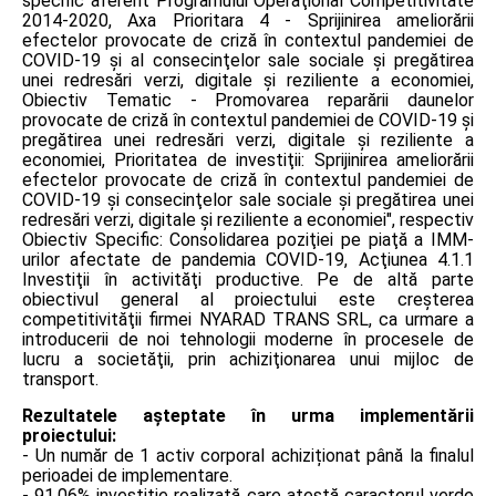
specific aferent Programului Operaţional Competitivitate
2014-2020, Axa Prioritara 4 - Sprijinirea ameliorării
efectelor provocate de criză în contextul pandemiei de
COVID-19 şi al consecinţelor sale sociale şi pregătirea
unei redresări verzi, digitale şi reziliente a economiei,
Obiectiv Tematic - Promovarea reparării daunelor
provocate de criză în contextul pandemiei de COVID-19 şi
pregătirea unei redresări verzi, digitale şi reziliente a
economiei, Prioritatea de investiţii: Sprijinirea ameliorării
efectelor provocate de criză în contextul pandemiei de
COVID-19 şi consecinţelor sale sociale şi pregătirea unei
redresări verzi, digitale şi reziliente a economiei", respectiv
Obiectiv Specific: Consolidarea poziţiei pe piaţă a IMM-
urilor afectate de pandemia COVID-19, Acţiunea 4.1.1
Investiţii în activităţi productive. Pe de altă parte
obiectivul general al proiectului este creşterea
competitivităţii firmei NYARAD TRANS SRL, ca urmare a
introducerii de noi tehnologii moderne în procesele de
lucru a societăţii, prin achiziţionarea unui mijloc de
transport.
Rezultatele așteptate în urma implementării
proiectului:
- Un număr de 1 activ corporal achiziționat până la finalul
perioadei de implementare.
- 91,06% investiție realizată care atestă caracterul verde