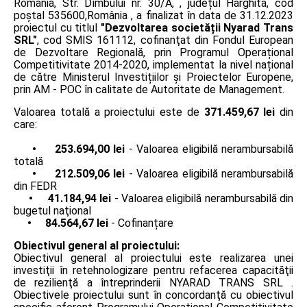
România, Str. Dîmbului nr. 30/A, , județul Harghita, cod
poștal 535600,România , a finalizat în data de 31.12.2023
proiectul cu titlul
"Dezvoltarea societății Nyarad Trans
SRL"
, cod SMIS 161112, cofinanţat din Fondul European
de Dezvoltare Regională, prin Programul Operațional
Competitivitate 2014-2020, implementat la nivel național
de către Ministerul Investițiilor și Proiectelor Europene,
prin AM - POC în calitate de Autoritate de Management.
Valoarea totală a proiectului este de
371.459,67 lei
din
care:
• 253.694,00 lei
- Valoarea eligibilă nerambursabilă
totală
• 212.509,06 lei
- Valoarea eligibilă nerambursabilă
din FEDR
• 41.184,94 lei
- Valoarea eligibilă nerambursabilă din
bugetul naţional
• 84.564,67 lei
- Cofinanțare
Obiectivul general al proiectului:
Obiectivul general al proiectului este realizarea unei
investiţii în retehnologizare pentru refacerea capacităţii
de rezilienţă a întreprinderii NYARAD TRANS SRL .
Obiectivele proiectului sunt în concordanţă cu obiectivul