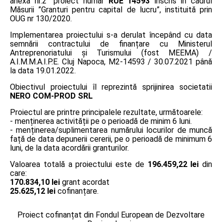
anexa nr.2” proiect număr
RUE 14593
înscris în cadrul
Măsurii ”Granturi pentru capital de lucru”, instituită prin
OUG nr 130/2020.
Implementarea proiectului s-a derulat începând cu data
semnării contractului de finanțare cu Ministerul
Antreprenoriatului și Turismului (fost MEEMA) /
A.I.M.M.A.I.P.E. Cluj Napoca, M2-14593 / 30.07.2021 până
la data 19.01.2022.
Obiectivul proiectului îl reprezintă sprijinirea societatii
NERO COM-PROD SRL
Proiectul are printre principalele rezultate, următoarele:
- menținerea activității pe o perioadă de minim 6 luni.
- menținerea/suplimentarea numărului locurilor de muncă
față de data depunerii cererii, pe o perioadă de minimum 6
luni, de la data acordării granturilor.
Valoarea totală a proiectului este de
196.459,22 lei
din
care:
170.834,10 lei
grant acordat
25.625,12 lei
cofinanțare.
Proiect cofinanțat din Fondul European de Dezvoltare