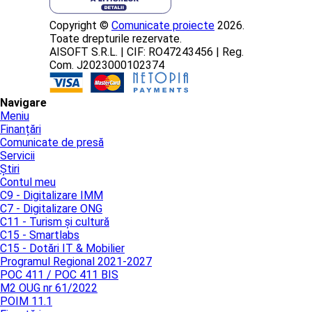
Copyright ©
Comunicate proiecte
2026.
Toate drepturile rezervate.
AISOFT S.R.L. | CIF: RO47243456 | Reg.
Com. J2023000102374
Navigare
Meniu
Finanțări
Comunicate de presă
Servicii
Știri
Contul meu
C9 - Digitalizare IMM
C7 - Digitalizare ONG
C11 - Turism și cultură
C15 - Smartlabs
C15 - Dotări IT & Mobilier
Programul Regional 2021-2027
POC 411 / POC 411 BIS
M2 OUG nr 61/2022
POIM 11.1