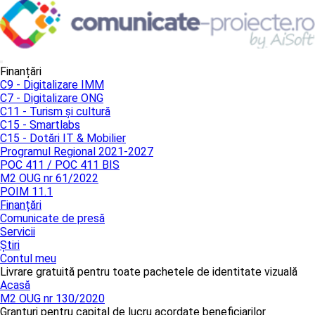
Finanțări
C9 - Digitalizare IMM
C7 - Digitalizare ONG
C11 - Turism și cultură
C15 - Smartlabs
C15 - Dotări IT & Mobilier
Programul Regional 2021-2027
POC 411 / POC 411 BIS
M2 OUG nr 61/2022
POIM 11.1
Finanțări
Comunicate de presă
Servicii
Știri
Contul meu
Livrare gratuită pentru toate pachetele de identitate vizuală
Acasă
M2 OUG nr 130/2020
Granturi pentru capital de lucru acordate beneficiarilor