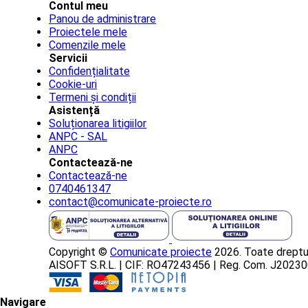
Contul meu
Panou de administrare
Proiectele mele
Comenzile mele
Servicii
Confidențialitate
Cookie-uri
Termeni și condiții
Asistență
Soluționarea litigiilor
ANPC - SAL
ANPC
Contactează-ne
Contactează-ne
0740461347
contact@comunicate-proiecte.ro
Copyright ©
Comunicate proiecte
2026. Toate dreptur
AISOFT S.R.L. | CIF: RO47243456 | Reg. Com. J202
Navigare