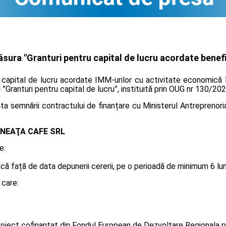
sura "Granturi pentru capital de lucru acordate benefic
u capital de lucru acordate IMM-urilor cu activitate economică 
i ”Granturi pentru capital de lucru”, instituită prin OUG nr 130/202
 semnării contractului de finanțare cu Ministerul Antreprenoriatu
NEAŢA CAFE SRL
e:
 față de data depunerii cererii, pe o perioadă de minimum 6 luni, 
 care:
oiect cofinanțat din Fondul European de Dezvoltare Regionala p