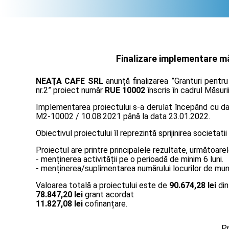
Finalizare implementare mă
NEAŢA CAFE SRL
anunță finalizarea ”Granturi pentr
nr.2” proiect număr
RUE 10002
înscris în cadrul Măsuri
Implementarea proiectului s-a derulat începând cu data
M2-10002 / 10.08.2021 până la data 23.01.2022.
Obiectivul proiectului îl reprezintă sprijinirea societatii
Proiectul are printre principalele rezultate, următoarel
- menținerea activității pe o perioadă de minim 6 luni.
- menținerea/suplimentarea numărului locurilor de muncă
Valoarea totală a proiectului este de
90.674,28 lei
din
78.847,20 lei
grant acordat
11.827,08 lei
cofinanțare.
Pr