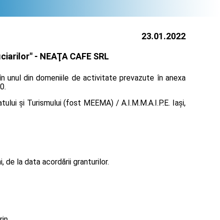
23.01.2022
iarilor" -
NEAŢA CAFE SRL
în unul din domeniile de activitate prevazute în anexa
0.
lui și Turismului (fost MEEMA) / A.I.M.M.A.I.P.E. Iaşi,
de la data acordării granturilor.
rin