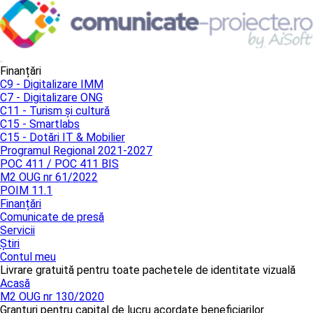
Finanțări
C9 - Digitalizare IMM
C7 - Digitalizare ONG
C11 - Turism și cultură
C15 - Smartlabs
C15 - Dotări IT & Mobilier
Programul Regional 2021-2027
POC 411 / POC 411 BIS
M2 OUG nr 61/2022
POIM 11.1
Finanțări
Comunicate de presă
Servicii
Știri
Contul meu
Livrare gratuită pentru toate pachetele de identitate vizuală
Acasă
M2 OUG nr 130/2020
Granturi pentru capital de lucru acordate beneficiarilor