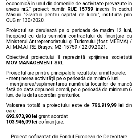
economică în unul din domeniile de activitate prevazute în
anexa nr.2” proiect număr
RUE 15759
înscris în cadrul
Măsurii ”Granturi pentru capital de lucru”, instituită prin
OUG nr 130/2020.
Proiectul se derulează pe o perioada de maxim 12 luni,
începând cu data semnării contractului de finanțare cu
Ministerul Antreprenoriatului și Turismului (fost MEEMA) /
A.I.M.M.A.I.P.E. Braşov, M2-15759 / 22.09.2021.
Obiectivul proiectului îl reprezintă sprijinirea societatii
MOV MANAGEMENT SRL
Proiectul are printre principalele rezultate, următoarele:
- menținerea activității pe o perioadă de minim 6 luni.
- menținerea/suplimentarea numărului locurilor de muncă
față de data depunerii cererii, pe o perioadă de minimum 6
luni, de la data acordării granturilor.
Valoarea totală a proiectului este de
796.919,99 lei
din
care:
692.973,90 lei
grant acordat
103.946,09 lei
cofinanțare.
Proiect cofinanțat din Fondul European de Dezvoltare