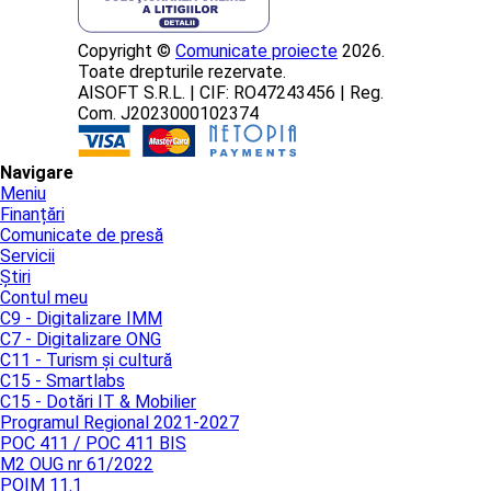
Copyright ©
Comunicate proiecte
2026.
Toate drepturile rezervate.
AISOFT S.R.L. | CIF: RO47243456 | Reg.
Com. J2023000102374
Navigare
Meniu
Finanțări
Comunicate de presă
Servicii
Știri
Contul meu
C9 - Digitalizare IMM
C7 - Digitalizare ONG
C11 - Turism și cultură
C15 - Smartlabs
C15 - Dotări IT & Mobilier
Programul Regional 2021-2027
POC 411 / POC 411 BIS
M2 OUG nr 61/2022
POIM 11.1