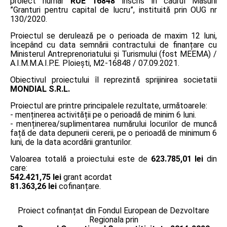
proiect număr
RUE 16848
înscris în cadrul Măsurii
”Granturi pentru capital de lucru”, instituită prin OUG nr
130/2020.
Proiectul se derulează pe o perioada de maxim 12 luni,
începând cu data semnării contractului de finanțare cu
Ministerul Antreprenoriatului și Turismului (fost MEEMA) /
A.I.M.M.A.I.P.E. Ploiești, M2-16848 / 07.09.2021.
Obiectivul proiectului îl reprezintă sprijinirea societatii
MONDIAL S.R.L.
Proiectul are printre principalele rezultate, următoarele:
- menținerea activității pe o perioadă de minim 6 luni.
- menținerea/suplimentarea numărului locurilor de muncă
față de data depunerii cererii, pe o perioadă de minimum 6
luni, de la data acordării granturilor.
Valoarea totală a proiectului este de
623.785,01 lei
din
care:
542.421,75 lei
grant acordat
81.363,26 lei
cofinanțare.
Proiect cofinanțat din Fondul European de Dezvoltare
Regionala prin