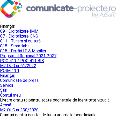
Finanțări
C9 - Digitalizare IMM
C7 - Digitalizare ONG
C11 - Turism și cultură
C15 - Smartlabs
C15 - Dotări IT & Mobilier
Programul Regional 2021-2027
POC 411 / POC 411 BIS
M2 OUG nr 61/2022
POIM 11.1
Finanțări
Comunicate de presă
Servicii
Știri
Contul meu
Livrare gratuită pentru toate pachetele de identitate vizuală
Acasă
M2 OUG nr 130/2020
Granturi pentru capital de lucru acordate beneficiarilor