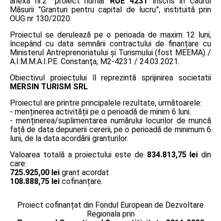
anexa nr.2” proiect număr
RUE 4231
înscris în cadrul
Măsurii ”Granturi pentru capital de lucru”, instituită prin
OUG nr 130/2020.
Proiectul se derulează pe o perioada de maxim 12 luni,
începând cu data semnării contractului de finanțare cu
Ministerul Antreprenoriatului și Turismului (fost MEEMA) /
A.I.M.M.A.I.P.E. Constanţa, M2-4231 / 24.03.2021.
Obiectivul proiectului îl reprezintă sprijinirea societatii
MERSIN TURISM SRL
Proiectul are printre principalele rezultate, următoarele:
- menținerea activității pe o perioadă de minim 6 luni.
- menținerea/suplimentarea numărului locurilor de muncă
față de data depunerii cererii, pe o perioadă de minimum 6
luni, de la data acordării granturilor.
Valoarea totală a proiectului este de
834.813,75 lei
din
care:
725.925,00 lei
grant acordat
108.888,75 lei
cofinanțare.
Proiect cofinanțat din Fondul European de Dezvoltare
Regionala prin