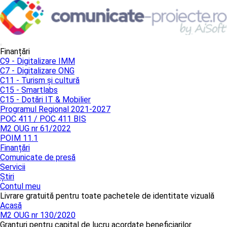
Finanțări
C9 - Digitalizare IMM
C7 - Digitalizare ONG
C11 - Turism și cultură
C15 - Smartlabs
C15 - Dotări IT & Mobilier
Programul Regional 2021-2027
POC 411 / POC 411 BIS
M2 OUG nr 61/2022
POIM 11.1
Finanțări
Comunicate de presă
Servicii
Știri
Contul meu
Livrare gratuită pentru toate pachetele de identitate vizuală
Acasă
M2 OUG nr 130/2020
Granturi pentru capital de lucru acordate beneficiarilor