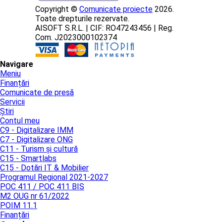
Copyright ©
Comunicate proiecte
2026.
Toate drepturile rezervate.
AISOFT S.R.L. | CIF: RO47243456 | Reg.
Com. J2023000102374
Navigare
Meniu
Finanțări
Comunicate de presă
Servicii
Știri
Contul meu
C9 - Digitalizare IMM
C7 - Digitalizare ONG
C11 - Turism și cultură
C15 - Smartlabs
C15 - Dotări IT & Mobilier
Programul Regional 2021-2027
POC 411 / POC 411 BIS
M2 OUG nr 61/2022
POIM 11.1
Finanțări