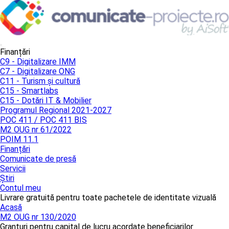
Finanțări
C9 - Digitalizare IMM
C7 - Digitalizare ONG
C11 - Turism și cultură
C15 - Smartlabs
C15 - Dotări IT & Mobilier
Programul Regional 2021-2027
POC 411 / POC 411 BIS
M2 OUG nr 61/2022
POIM 11.1
Finanțări
Comunicate de presă
Servicii
Știri
Contul meu
Livrare gratuită pentru toate pachetele de identitate vizuală
Acasă
M2 OUG nr 130/2020
Granturi pentru capital de lucru acordate beneficiarilor