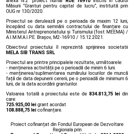
anexa nr.2” proiect număr
RUE 16910
înscris în cadrul
Măsurii ”Granturi pentru capital de lucru”, instituită prin
OUG nr 130/2020.
Proiectul se derulează pe o perioada de maxim 12 luni,
începând cu data semnării contractului de finanțare cu
Ministerul Antreprenoriatului și Turismului (fost MEEMA) /
A.I.M.M.A.I.P.E. Braşov, M2-16910 / 15.12.2021.
Obiectivul proiectului îl reprezintă sprijinirea societatii
MELA SIB TRANS SRL
Proiectul are printre principalele rezultate, următoarele:
- menținerea activității pe o perioadă de minim 6 luni.
- menținerea/suplimentarea numărului locurilor de muncă
față de data depunerii cererii, pe o perioadă de minimum 6
luni, de la data acordării granturilor.
Valoarea totală a proiectului este de
834.813,75 lei
din
care:
725.925,00 lei
grant acordat
108.888,75 lei
cofinanțare.
Proiect cofinanțat din Fondul European de Dezvoltare
Regionala prin