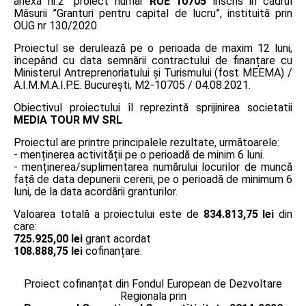
anexa nr.2” proiect număr
RUE 10705
înscris în cadrul
Măsurii ”Granturi pentru capital de lucru”, instituită prin
OUG nr 130/2020.
Proiectul se derulează pe o perioada de maxim 12 luni,
începând cu data semnării contractului de finanțare cu
Ministerul Antreprenoriatului și Turismului (fost MEEMA) /
A.I.M.M.A.I.P.E. București, M2-10705 / 04.08.2021.
Obiectivul proiectului îl reprezintă sprijinirea societatii
MEDIA TOUR MV SRL
Proiectul are printre principalele rezultate, următoarele:
- menținerea activității pe o perioadă de minim 6 luni.
- menținerea/suplimentarea numărului locurilor de muncă
față de data depunerii cererii, pe o perioadă de minimum 6
luni, de la data acordării granturilor.
Valoarea totală a proiectului este de
834.813,75 lei
din
care:
725.925,00 lei
grant acordat
108.888,75 lei
cofinanțare.
Proiect cofinanțat din Fondul European de Dezvoltare
Regionala prin