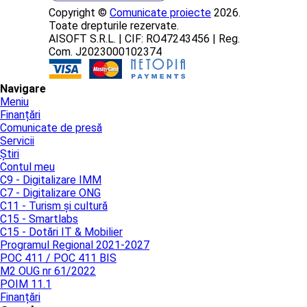
Copyright ©
Comunicate proiecte
2026.
Toate drepturile rezervate.
AISOFT S.R.L. | CIF: RO47243456 | Reg.
Com. J2023000102374
Navigare
Meniu
Finanțări
Comunicate de presă
Servicii
Știri
Contul meu
C9 - Digitalizare IMM
C7 - Digitalizare ONG
C11 - Turism și cultură
C15 - Smartlabs
C15 - Dotări IT & Mobilier
Programul Regional 2021-2027
POC 411 / POC 411 BIS
M2 OUG nr 61/2022
POIM 11.1
Finanțări