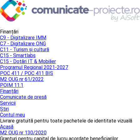
Finanțări
C9 - Digitalizare IMM
C7 - Digitalizare ONG
C11 - Turism și cultură
C15 - Smartlabs
C15 - Dotări IT & Mobilier
Programul Regional 2021-2027
POC 411 / POC 411 BIS
M2 OUG nr 61/2022
POIM 11.1
Finanțări
Comunicate de presă
Servicii
Știri
Contul meu
Livrare gratuită pentru toate pachetele de identitate vizuală
Acasă
M2 OUG nr 130/2020
Granturi pentru capital de lucru acordate beneficiarilor