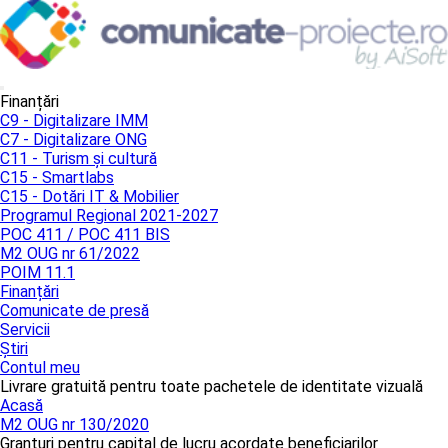
Finanțări
C9 - Digitalizare IMM
C7 - Digitalizare ONG
C11 - Turism și cultură
C15 - Smartlabs
C15 - Dotări IT & Mobilier
Programul Regional 2021-2027
POC 411 / POC 411 BIS
M2 OUG nr 61/2022
POIM 11.1
Finanțări
Comunicate de presă
Servicii
Știri
Contul meu
Livrare gratuită pentru toate pachetele de identitate vizuală
Acasă
M2 OUG nr 130/2020
Granturi pentru capital de lucru acordate beneficiarilor