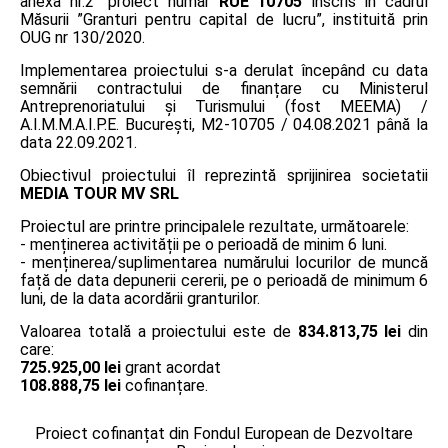
anexa nr.2” proiect număr
RUE 10705
înscris în cadrul
Măsurii ”Granturi pentru capital de lucru”, instituită prin
OUG nr 130/2020.
Implementarea proiectului s-a derulat începând cu data
semnării contractului de finanțare cu Ministerul
Antreprenoriatului și Turismului (fost MEEMA) /
A.I.M.M.A.I.P.E. București, M2-10705 / 04.08.2021 până la
data 22.09.2021.
Obiectivul proiectului îl reprezintă sprijinirea societatii
MEDIA TOUR MV SRL
Proiectul are printre principalele rezultate, următoarele:
- menținerea activității pe o perioadă de minim 6 luni.
- menținerea/suplimentarea numărului locurilor de muncă
față de data depunerii cererii, pe o perioadă de minimum 6
luni, de la data acordării granturilor.
Valoarea totală a proiectului este de
834.813,75 lei
din
care:
725.925,00 lei
grant acordat
108.888,75 lei
cofinanțare.
Proiect cofinanțat din Fondul European de Dezvoltare