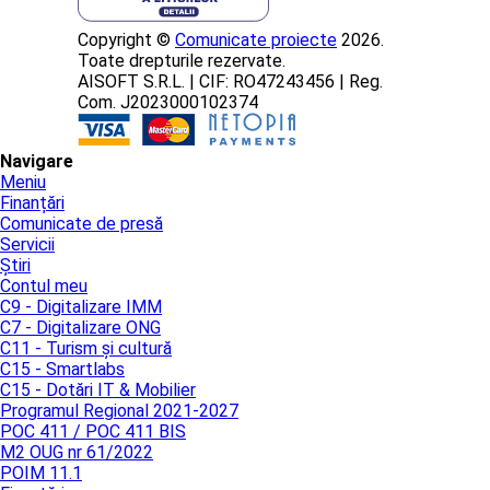
Copyright ©
Comunicate proiecte
2026.
Toate drepturile rezervate.
AISOFT S.R.L. | CIF: RO47243456 | Reg.
Com. J2023000102374
Navigare
Meniu
Finanțări
Comunicate de presă
Servicii
Știri
Contul meu
C9 - Digitalizare IMM
C7 - Digitalizare ONG
C11 - Turism și cultură
C15 - Smartlabs
C15 - Dotări IT & Mobilier
Programul Regional 2021-2027
POC 411 / POC 411 BIS
M2 OUG nr 61/2022
POIM 11.1