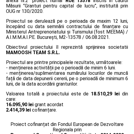
anexa nr.2” proiect număr
RUE 13578
înscris în cadrul
Măsurii ”Granturi pentru capital de lucru”, instituită prin
OUG nr 130/2020.
Proiectul se derulează pe o perioada de maxim 12 luni,
începând cu data semnării contractului de finanțare cu
Ministerul Antreprenoriatului și Turismului (fost MEEMA) /
A.I.M.M.A.I.P.E. București, M2-13578 / 06.08.2021.
Obiectivul proiectului îl reprezintă sprijinirea societatii
MAMOOSH TEAM S.R.L.
Proiectul are printre principalele rezultate, următoarele:
- menținerea activității pe o perioadă de minim 6 luni.
- menținerea/suplimentarea numărului locurilor de muncă
față de data depunerii cererii, pe o perioadă de minimum 6
luni, de la data acordării granturilor.
Valoarea totală a proiectului este de
18.510,29 lei
din
care:
16.095,90 lei
grant acordat
2.414,39 lei
cofinanțare.
Proiect cofinanțat din Fondul European de Dezvoltare
Regionala prin