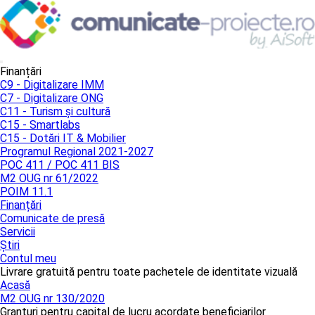
Finanțări
C9 - Digitalizare IMM
C7 - Digitalizare ONG
C11 - Turism și cultură
C15 - Smartlabs
C15 - Dotări IT & Mobilier
Programul Regional 2021-2027
POC 411 / POC 411 BIS
M2 OUG nr 61/2022
POIM 11.1
Finanțări
Comunicate de presă
Servicii
Știri
Contul meu
Livrare gratuită pentru toate pachetele de identitate vizuală
Acasă
M2 OUG nr 130/2020
Granturi pentru capital de lucru acordate beneficiarilor