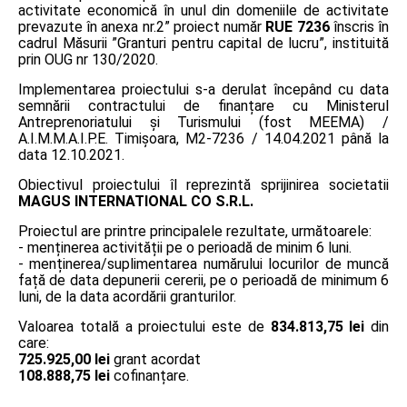
activitate economică în unul din domeniile de activitate
prevazute în anexa nr.2” proiect număr
RUE 7236
înscris în
cadrul Măsurii ”Granturi pentru capital de lucru”, instituită
prin OUG nr 130/2020.
Implementarea proiectului s-a derulat începând cu data
semnării contractului de finanțare cu Ministerul
Antreprenoriatului și Turismului (fost MEEMA) /
A.I.M.M.A.I.P.E. Timişoara, M2-7236 / 14.04.2021 până la
data 12.10.2021.
Obiectivul proiectului îl reprezintă sprijinirea societatii
MAGUS INTERNATIONAL CO S.R.L.
Proiectul are printre principalele rezultate, următoarele:
- menținerea activității pe o perioadă de minim 6 luni.
- menținerea/suplimentarea numărului locurilor de muncă
față de data depunerii cererii, pe o perioadă de minimum 6
luni, de la data acordării granturilor.
Valoarea totală a proiectului este de
834.813,75 lei
din
care:
725.925,00 lei
grant acordat
108.888,75 lei
cofinanțare.