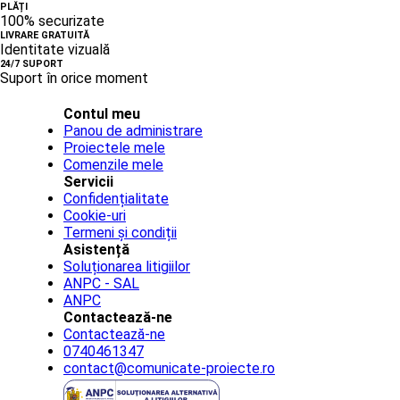
PLĂȚI
100% securizate
LIVRARE GRATUITĂ
Identitate vizuală
24/7 SUPORT
Suport în orice moment
Contul meu
Panou de administrare
Proiectele mele
Comenzile mele
Servicii
Confidențialitate
Cookie-uri
Termeni și condiții
Asistență
Soluționarea litigiilor
ANPC - SAL
ANPC
Contactează-ne
Contactează-ne
0740461347
contact@comunicate-proiecte.ro