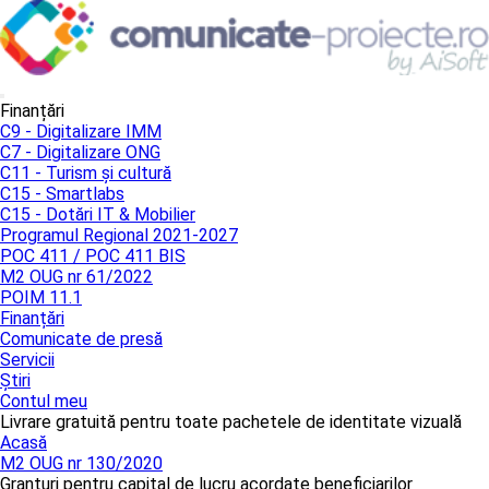
Finanțări
C9 - Digitalizare IMM
C7 - Digitalizare ONG
C11 - Turism și cultură
C15 - Smartlabs
C15 - Dotări IT & Mobilier
Programul Regional 2021-2027
POC 411 / POC 411 BIS
M2 OUG nr 61/2022
POIM 11.1
Finanțări
Comunicate de presă
Servicii
Știri
Contul meu
Livrare gratuită pentru toate pachetele de identitate vizuală
Acasă
M2 OUG nr 130/2020
Granturi pentru capital de lucru acordate beneficiarilor