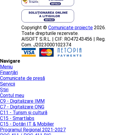
Copyright ©
Comunicate proiecte
2026.
Toate drepturile rezervate.
AISOFT S.R.L. | CIF: RO47243456 | Reg.
Com. J2023000102374
Navigare
Meniu
Finanțări
Comunicate de presă
Servicii
Știri
Contul meu
C9 - Digitalizare IMM
C7 - Digitalizare ONG
C11 - Turism și cultură
C15 - Smartlabs
C15 - Dotări IT & Mobilier
Programul Regional 2021-2027