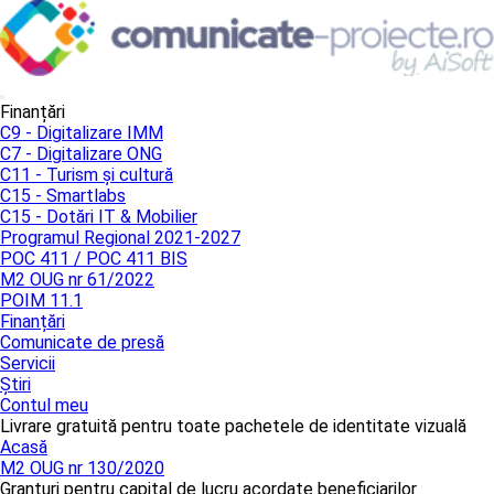
Finanțări
C9 - Digitalizare IMM
C7 - Digitalizare ONG
C11 - Turism și cultură
C15 - Smartlabs
C15 - Dotări IT & Mobilier
Programul Regional 2021-2027
POC 411 / POC 411 BIS
M2 OUG nr 61/2022
POIM 11.1
Finanțări
Comunicate de presă
Servicii
Știri
Contul meu
Livrare gratuită pentru toate pachetele de identitate vizuală
Acasă
M2 OUG nr 130/2020
Granturi pentru capital de lucru acordate beneficiarilor