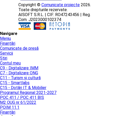
Copyright ©
Comunicate proiecte
2026.
Toate drepturile rezervate.
AISOFT S.R.L. | CIF: RO47243456 | Reg.
Com. J2023000102374
Navigare
Meniu
Finanțări
Comunicate de presă
Servicii
Știri
Contul meu
C9 - Digitalizare IMM
C7 - Digitalizare ONG
C11 - Turism și cultură
C15 - Smartlabs
C15 - Dotări IT & Mobilier
Programul Regional 2021-2027
POC 411 / POC 411 BIS
M2 OUG nr 61/2022
POIM 11.1
Finanțări