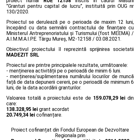
proiect număr
RUE 12158
înscris în cadrul Măsurii
”Granturi pentru capital de lucru”, instituită prin OUG nr
130/2020.
Proiectul se derulează pe o perioada de maxim 12 luni,
începând cu data semnării contractului de finanțare cu
Ministerul Antreprenoriatului și Turismului (fost MEEMA) /
A.I.M.M.A.I.P.E. Târgu Mureş, M2-12158 / 03.08.2021.
Obiectivul proiectului îl reprezintă sprijinirea societatii
MADEZIT SRL
Proiectul are printre principalele rezultate, următoarele:
- menținerea activității pe o perioadă de minim 6 luni.
- menținerea/suplimentarea numărului locurilor de muncă
față de data depunerii cererii, pe o perioadă de minimum 6
luni, de la data acordării granturilor.
Valoarea totală a proiectului este de
159.078,29 lei
din
care:
138.328,95 lei
grant acordat
20.749,34 lei
cofinanțare.
Proiect cofinanțat din Fondul European de Dezvoltare
Regionala prin