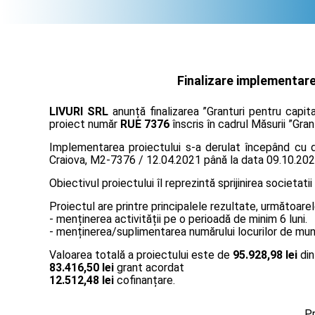
Finalizare implementare
LIVURI SRL
anunță finalizarea ”Granturi pentru capit
proiect număr
RUE 7376
înscris în cadrul Măsurii ”Gran
Implementarea proiectului s-a derulat începând cu da
Craiova, M2-7376 / 12.04.2021 până la data 09.10.202
Obiectivul proiectului îl reprezintă sprijinirea societatii
Proiectul are printre principalele rezultate, următoarel
- menținerea activității pe o perioadă de minim 6 luni.
- menținerea/suplimentarea numărului locurilor de muncă
Valoarea totală a proiectului este de
95.928,98 lei
din
83.416,50 lei
grant acordat
12.512,48 lei
cofinanțare.
Pr