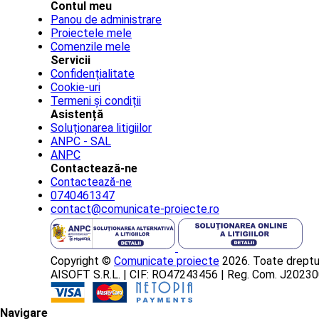
Contul meu
Panou de administrare
Proiectele mele
Comenzile mele
Servicii
Confidențialitate
Cookie-uri
Termeni și condiții
Asistență
Soluționarea litigiilor
ANPC - SAL
ANPC
Contactează-ne
Contactează-ne
0740461347
contact@comunicate-proiecte.ro
Copyright ©
Comunicate proiecte
2026. Toate dreptur
AISOFT S.R.L. | CIF: RO47243456 | Reg. Com. J202
Navigare