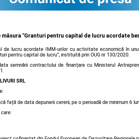
 măsura "Granturi pentru capital de lucru acordate bene
al de lucru acordate IMM-urilor cu activitate economică în unul
turi pentru capital de lucru”, instituită prin OUG nr 130/2020.
ta semnării contractului de finanțare cu Ministerul Antreprenor
1.
LIVURI SRL
e:
 față de data depunerii cererii, pe o perioadă de minimum 6 luni, 
 care:
oiect cofinanțat din Fondul European de Dezvoltare Regionala p