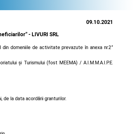
09.10.2021
ficiarilor" -
LIVURI SRL
 din domeniile de activitate prevazute în anexa nr.2”
iatului și Turismului (fost MEEMA) / A.I.M.M.A.I.P.E.
de la data acordării granturilor.
rin