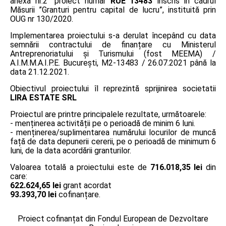
anexa nr.2” proiect număr
RUE 13483
înscris în cadrul
Măsurii ”Granturi pentru capital de lucru”, instituită prin
OUG nr 130/2020.
Implementarea proiectului s-a derulat începând cu data
semnării contractului de finanțare cu Ministerul
Antreprenoriatului și Turismului (fost MEEMA) /
A.I.M.M.A.I.P.E. București, M2-13483 / 26.07.2021 până la
data 21.12.2021.
Obiectivul proiectului îl reprezintă sprijinirea societatii
LIRA ESTATE SRL
Proiectul are printre principalele rezultate, următoarele:
- menținerea activității pe o perioadă de minim 6 luni.
- menținerea/suplimentarea numărului locurilor de muncă
față de data depunerii cererii, pe o perioadă de minimum 6
luni, de la data acordării granturilor.
Valoarea totală a proiectului este de
716.018,35 lei
din
care:
622.624,65 lei
grant acordat
93.393,70 lei
cofinanțare.
Proiect cofinanțat din Fondul European de Dezvoltare