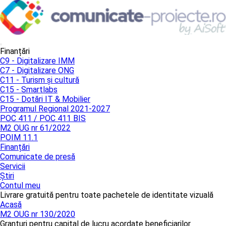
Finanțări
C9 - Digitalizare IMM
C7 - Digitalizare ONG
C11 - Turism și cultură
C15 - Smartlabs
C15 - Dotări IT & Mobilier
Programul Regional 2021-2027
POC 411 / POC 411 BIS
M2 OUG nr 61/2022
POIM 11.1
Finanțări
Comunicate de presă
Servicii
Știri
Contul meu
Livrare gratuită pentru toate pachetele de identitate vizuală
Acasă
M2 OUG nr 130/2020
Granturi pentru capital de lucru acordate beneficiarilor