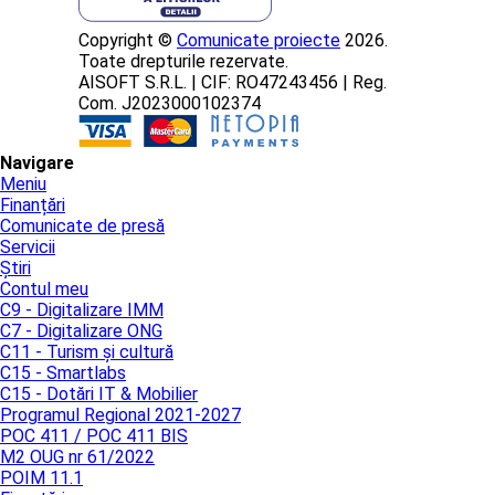
Copyright ©
Comunicate proiecte
2026.
Toate drepturile rezervate.
AISOFT S.R.L. | CIF: RO47243456 | Reg.
Com. J2023000102374
Navigare
Meniu
Finanțări
Comunicate de presă
Servicii
Știri
Contul meu
C9 - Digitalizare IMM
C7 - Digitalizare ONG
C11 - Turism și cultură
C15 - Smartlabs
C15 - Dotări IT & Mobilier
Programul Regional 2021-2027
POC 411 / POC 411 BIS
M2 OUG nr 61/2022
POIM 11.1