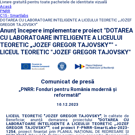
Livrare gratuită pentru toate pachetele de identitate vizuală
Acasă
PNRR
C15 - Smartlabs
DOTAREA CU LABORATOARE INTELIGENTE A LICEULUI TEORETIC „JOZEF
GREGOR TAJOVSKY”
Anunț începere implementare proiect "DOTAREA
CU LABORATOARE INTELIGENTE A LICEULUI
TEORETIC „JOZEF GREGOR TAJOVSKY”" -
LICEUL TEORETIC "JOZEF GREGOR TAJOVSKY"
Comunicat de presă
„PNRR: Fonduri pentru România modernă și
reformată!”
10.12.2023
LICEUL TEORETIC "JOZEF GREGOR TAJOVSKY"
, în calitate de
Beneficiar, anunță demararea proiectului
"DOTAREA CU
LABORATOARE INTELIGENTE A LICEULUI TEORETIC „JOZEF
GREGOR TAJOVSKY”"
,
cod proiect F-PNRR-SmartLabs-2023-
1254
, proiect finanțat prin PLANUL NAȚIONAL DE REDRESARE ȘI