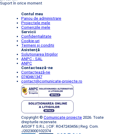
Suport în orice moment
Contul meu
Panou de administrare
Proiectele mele
Comenzile mele
Servicii
Confidențialitate
Cookie-uri
Termeni și condiții
Asistență
Soluționarea litigiilor
ANPC - SAL
ANPC
Contactează-ne
Contactează-ne
0740461347
contact@comunicate-proiecte.ro
Copyright ©
Comunicate proiecte
2026. Toate
drepturile rezervate.
AISOFT S.R.L. | CIF: RO47243456 | Reg. Com.
J2023000102374