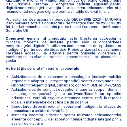
REZILIENȚĂ Pilonul VI. Politici pentru noua generație Componenta
C15: Educație Reforma 5. Adoptarea cadrului legislativ pentru
digitalizarea educației Investiția 9. Asigurarea echipamentelor și a
resurselor tehnologice digitale pentru unitățile de învățământ.
Proiectul se desfășoară în perioada DECEMBRIE 2023 - IANUARIE
2025, valoarea totală a contractului de finanțare fiind de
295.133,91
lei
, fonduri nerambursabile din partea Uniunii Europene - Următoarea
Generație UE.
Obiectivul general
al proiectului este Creșterea accesului la
mijloace moderne de învățare pentru elevi și consolidarea
competențelor digitale în utilizarea instrumentelor de tip „laborator
inteligent” pentru cadrele didactice. Proiectul vizează de asemenea
creșterea accesului la educație pentru grupurile vulnerabile și
combaterea excluziunii sociale, absenteismului și abandonului
școlar
Activitățile derulate în cadrul proiectului
Achiziționarea de echipamente tehnologice (inclusiv mobilier
ergonomic adaptat și integrat specific) pentru dezvoltarea unui
laborator inteligent digital, (smartlab) conform OME nr. 3497/2022
Achiziționarea de conținut educațional care va acoperi domenii
din programa școlară și de software/licență cu specific
educațional care să asigure distribuirea centralizată, în rețeaua
locală, a materialelor didactice pe dispozitive
Conectarea dispozitivelor din laboratorul inteligent la rețeaua de
comunicații a unității de învățământ
Instruirea cadrelor didactice pentru utilizarea echipamentelor
aferente conceptului de laborator inteligent digital integrat prin 2
sesiuni de instruire