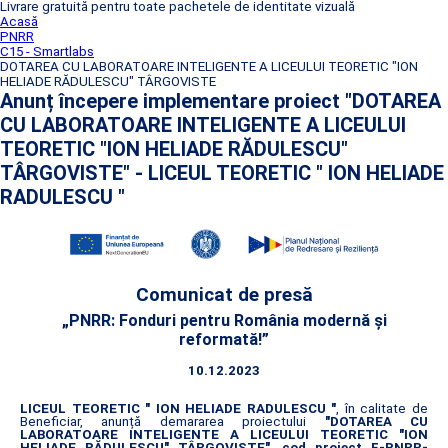
Livrare gratuită pentru toate pachetele de identitate vizuală
Acasă
PNRR
C15 - Smartlabs
DOTAREA CU LABORATOARE INTELIGENTE A LICEULUI TEORETIC "ION
HELIADE RĂDULESCU" TÂRGOVISTE
Anunț începere implementare proiect "DOTAREA
CU LABORATOARE INTELIGENTE A LICEULUI
TEORETIC "ION HELIADE RĂDULESCU"
TÂRGOVISTE" - LICEUL TEORETIC " ION HELIADE
RADULESCU "
Comunicat de presă
„PNRR: Fonduri pentru România modernă și
reformată!”
10.12.2023
LICEUL TEORETIC " ION HELIADE RADULESCU "
, în calitate de
Beneficiar, anunță demararea proiectului
"DOTAREA CU
LABORATOARE INTELIGENTE A LICEULUI TEORETIC "ION
HELIADE RĂDULESCU" TÂRGOVISTE"
,
cod proiect F-PNRR-