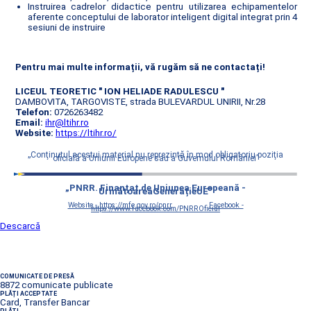
Instruirea cadrelor didactice pentru utilizarea echipamentelor
aferente conceptului de laborator inteligent digital integrat prin 4
sesiuni de instruire
Pentru mai multe informații, vă rugăm să ne contactați!
LICEUL TEORETIC " ION HELIADE RADULESCU "
DAMBOVITA, TARGOVISTE, strada BULEVARDUL UNIRII, Nr.28
Telefon:
0726263482
Email:
ihr@ltihr.ro
Website:
https://ltihr.ro/
„Conţinutul acestui material nu reprezintă în mod obligatoriu poziţia
oficială a Uniunii Europene sau a Guvernului României”
„PNRR. Finanțat de Uniunea Europeană -
UrmătoareaGenerațieUE”
Website - https://mfe.gov.ro/pnrr
Facebook -
https://www.facebook.com/PNRROficial
Descarcă
COMUNICATE DE PRESĂ
8872 comunicate publicate
PLĂȚI ACCEPTATE
Card, Transfer Bancar