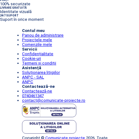
PLĂȚI
100% securizate
LIVRARE GRATUITĂ
Identitate vizuală
24/7 SUPORT
Suport în orice moment
Contul meu
Panou de administrare
Proiectele mele
Comenzile mele
Servicii
Confidențialitate
Cookie-uri
Termeni și condiții
Asistență
Soluționarea litigiilor
ANPC - SAL
ANPC
Contactează-ne
Contactează-ne
0740461347
contact@comunicate-proiecte.ro
Copyright ©
Comunicate proiecte
2026. Toate