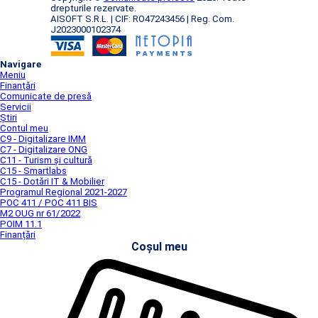
drepturile rezervate.
AISOFT S.R.L. | CIF: RO47243456 | Reg. Com.
J2023000102374
Navigare
Meniu
Finanțări
Comunicate de presă
Servicii
Știri
Contul meu
C9 - Digitalizare IMM
C7 - Digitalizare ONG
C11 - Turism și cultură
C15 - Smartlabs
C15 - Dotări IT & Mobilier
Programul Regional 2021-2027
POC 411 / POC 411 BIS
M2 OUG nr 61/2022
POIM 11.1
Finanțări
Coșul meu