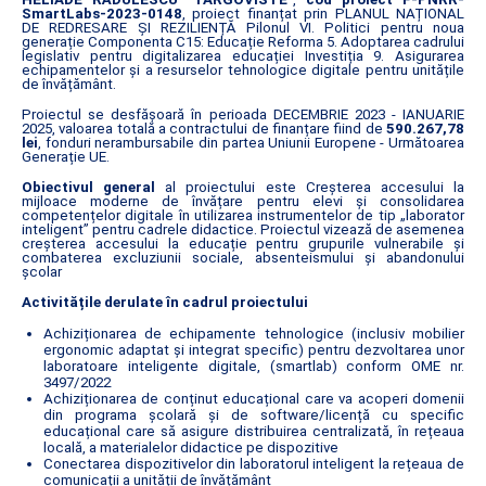
SmartLabs-2023-0148
, proiect finanțat prin PLANUL NAȚIONAL
DE REDRESARE ȘI REZILIENȚĂ Pilonul VI. Politici pentru noua
generație Componenta C15: Educație Reforma 5. Adoptarea cadrului
legislativ pentru digitalizarea educației Investiția 9. Asigurarea
echipamentelor și a resurselor tehnologice digitale pentru unitățile
de învățământ.
Proiectul se desfășoară în perioada DECEMBRIE 2023 - IANUARIE
2025, valoarea totală a contractului de finanțare fiind de
590.267,78
lei
, fonduri nerambursabile din partea Uniunii Europene - Următoarea
Generație UE.
Obiectivul general
al proiectului este Creșterea accesului la
mijloace moderne de învățare pentru elevi și consolidarea
competențelor digitale în utilizarea instrumentelor de tip „laborator
inteligent” pentru cadrele didactice. Proiectul vizează de asemenea
creșterea accesului la educație pentru grupurile vulnerabile și
combaterea excluziunii sociale, absenteismului și abandonului
școlar
Activitățile derulate în cadrul proiectului
Achiziționarea de echipamente tehnologice (inclusiv mobilier
ergonomic adaptat și integrat specific) pentru dezvoltarea unor
laboratoare inteligente digitale, (smartlab) conform OME nr.
3497/2022
Achiziționarea de conținut educațional care va acoperi domenii
din programa școlară și de software/licență cu specific
educațional care să asigure distribuirea centralizată, în rețeaua
locală, a materialelor didactice pe dispozitive
Conectarea dispozitivelor din laboratorul inteligent la rețeaua de
comunicații a unității de învățământ