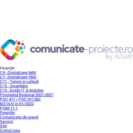
Finanțări
C9 - Digitalizare IMM
C7 - Digitalizare ONG
C11 - Turism și cultură
C15 - Smartlabs
C15 - Dotări IT & Mobilier
Programul Regional 2021-2027
POC 411 / POC 411 BIS
M2 OUG nr 61/2022
POIM 11.1
Finanțări
Comunicate de presă
Servicii
Știri
Contul meu