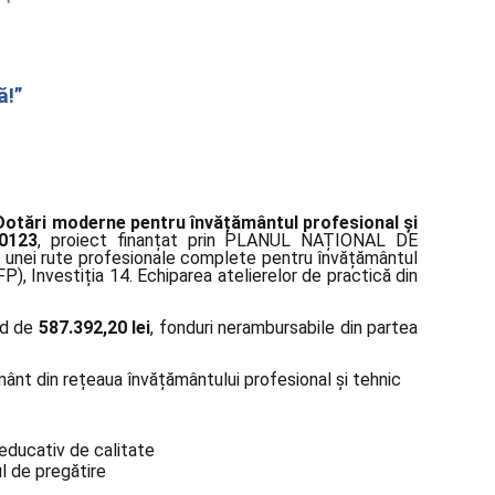
ă!”
Dotări moderne pentru învățământul profesional și
0123
, proiect finanțat prin PLANUL NAȚIONAL DE
 unei rute profesionale complete pentru învățământul
P), Investiția 14. Echiparea atelierelor de practică din
nd de
587.392,20 lei
, fonduri nerambursabile din partea
mânt din rețeaua învățământului profesional și tehnic
-educativ de calitate
l de pregătire