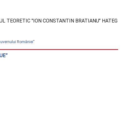
UL TEORETIC "ION CONSTANTIN BRATIANU" HATEG
 Guvernului României”
eUE”