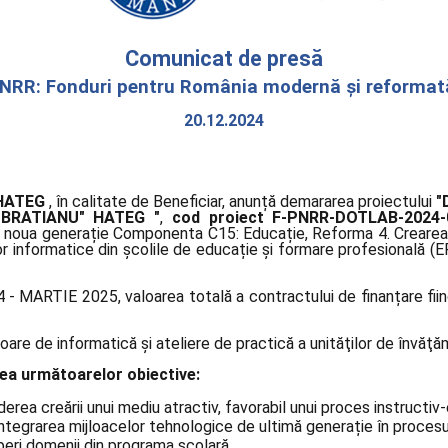
Comunicat de presă
NRR: Fonduri pentru România modernă și reformat
20.12.2024
 HATEG
, în calitate de Beneficiar, anunță demararea proiectului
"
 BRATIANU" HATEG "
,
cod proiect F-PNRR-DOTLAB-2024-
 noua generație Componenta C15: Educație, Reforma 4. Crearea
or informatice din școlile de educație și formare profesională (EF
- MARTIE 2025, valoarea totală a contractului de finanțare fii
are de informatică și ateliere de practică a unităţilor de învăţă
irea următoarelor obiective:
rea creării unui mediu atractiv, favorabil unui proces instructiv
integrarea mijloacelor tehnologice de ultimă generație în procesu
peri domenii din programa școlară