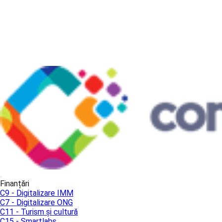
Finanțări
C9 - Digitalizare IMM
C7 - Digitalizare ONG
C11 - Turism și cultură
C15 - Smartlabs