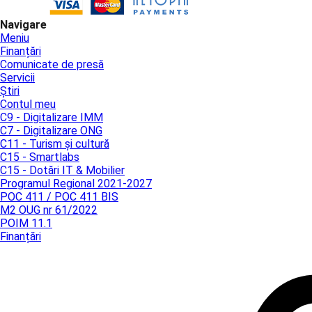
Navigare
Meniu
Finanțări
Comunicate de presă
Servicii
Știri
Contul meu
C9 - Digitalizare IMM
C7 - Digitalizare ONG
C11 - Turism și cultură
C15 - Smartlabs
C15 - Dotări IT & Mobilier
Programul Regional 2021-2027
POC 411 / POC 411 BIS
M2 OUG nr 61/2022
POIM 11.1
Finanțări