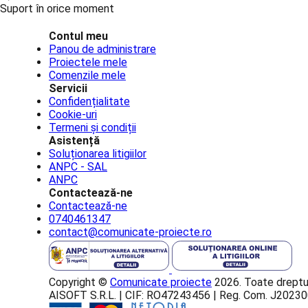
Suport în orice moment
Contul meu
Panou de administrare
Proiectele mele
Comenzile mele
Servicii
Confidențialitate
Cookie-uri
Termeni și condiții
Asistență
Soluționarea litigiilor
ANPC - SAL
ANPC
Contactează-ne
Contactează-ne
0740461347
contact@comunicate-proiecte.ro
Copyright ©
Comunicate proiecte
2026. Toate dreptur
AISOFT S.R.L. | CIF: RO47243456 | Reg. Com. J202