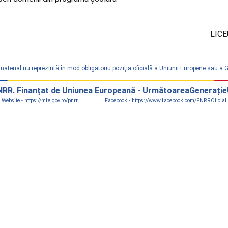
LICE
material nu reprezintă în mod obligatoriu poziţia oficială a Uniunii Europene sau a
RR. Finanțat de Uniunea Europeană - UrmătoareaGenerați
Website - https://mfe.gov.ro/pnrr
Facebook - https://www.facebook.com/PNRROficial