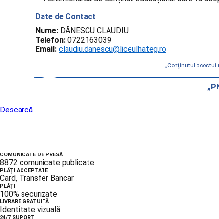
Date de Contact
Nume:
DĂNESCU CLAUDIU
Telefon:
0722163039
Email:
claudiu.danescu@liceulhateg.ro
„Conţinutul acestui 
„PN
Descarcă
COMUNICATE DE PRESĂ
8872 comunicate publicate
PLĂȚI ACCEPTATE
Card, Transfer Bancar
PLĂȚI
100% securizate
LIVRARE GRATUITĂ
Identitate vizuală
24/7 SUPORT