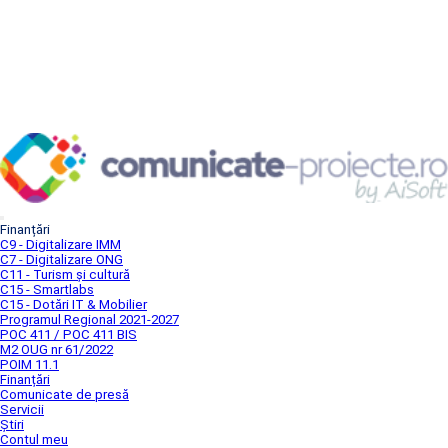
Finanțări
C9 - Digitalizare IMM
C7 - Digitalizare ONG
C11 - Turism și cultură
C15 - Smartlabs
C15 - Dotări IT & Mobilier
Programul Regional 2021-2027
POC 411 / POC 411 BIS
M2 OUG nr 61/2022
POIM 11.1
Finanțări
Comunicate de presă
Servicii
Știri
Contul meu