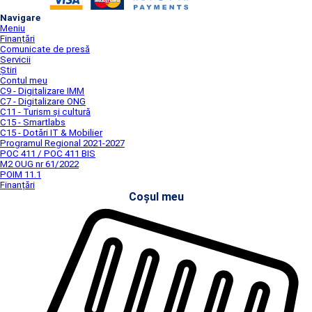
Navigare
Meniu
Finanțări
Comunicate de presă
Servicii
Știri
Contul meu
C9 - Digitalizare IMM
C7 - Digitalizare ONG
C11 - Turism și cultură
C15 - Smartlabs
C15 - Dotări IT & Mobilier
Programul Regional 2021-2027
POC 411 / POC 411 BIS
M2 OUG nr 61/2022
POIM 11.1
Finanțări
Coșul meu