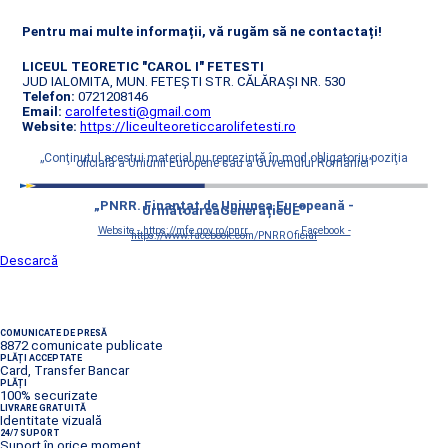
Pentru mai multe informații, vă rugăm să ne contactați!
LICEUL TEORETIC "CAROL I" FETESTI
JUD IALOMITA, MUN. FETEȘTI STR. CĂLĂRAȘI NR. 530
Telefon:
0721208146
Email:
carolfetesti@gmail.com
Website:
https://liceulteoreticcarolifetesti.ro
„Conţinutul acestui material nu reprezintă în mod obligatoriu poziţia
oficială a Uniunii Europene sau a Guvernului României”
„PNRR. Finanțat de Uniunea Europeană -
UrmătoareaGenerațieUE”
Website - https://mfe.gov.ro/pnrr
Facebook -
https://www.facebook.com/PNRROficial
Descarcă
COMUNICATE DE PRESĂ
8872 comunicate publicate
PLĂȚI ACCEPTATE
Card, Transfer Bancar
PLĂȚI
100% securizate
LIVRARE GRATUITĂ
Identitate vizuală
24/7 SUPORT
Suport în orice moment