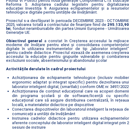
Pilonul VI. Politici pentru noua generație Componenta C15: Educație
Reforma 5. Adoptarea cadrului legislativ pentru digitalizarea
educației Investiția 9. Asigurarea echipamentelor și a resurselor
tehnologice digitale pentru unitățile de învățământ.
Proiectul s-a desfășurat în perioada DECEMBRIE 2023 - OCTOMBRIE
2025, valoarea totală a contractului de finanțare fiind de
295.133,90
lei
, fonduri nerambursabile din partea Uniunii Europene - Următoarea
Generație UE.
Obiectivul general
a constat în Creșterea accesului la mijloace
moderne de învățare pentru elevi și consolidarea competențelor
digitale în utilizarea instrumentelor de tip „laborator inteligent”
pentru cadrele didactice. Proiectul vizează de asemenea creșterea
accesului la educație pentru grupurile vulnerabile și combaterea
excluziunii sociale, absenteismului și abandonului școlar
Activitățile derulate în cadrul proiectului
Achiziționarea de echipamente tehnologice (inclusiv mobilier
ergonomic adaptat și integrat specific) pentru dezvoltarea unui
laborator inteligent digital, (smartlab) conform OME nr. 3497/2022
Achiziționarea de conținut educațional care va acoperi domenii
din programa școlară și de software/licență cu specific
educațional care să asigure distribuirea centralizată, în rețeaua
locală, a materialelor didactice pe dispozitive
Conectarea dispozitivelor din laboratorul inteligent la rețeaua de
comunicații a unității de învățământ
Instruirea cadrelor didactice pentru utilizarea echipamentelor
aferente conceptului de laborator inteligent digital integrat prin 2
sesiuni de instruire