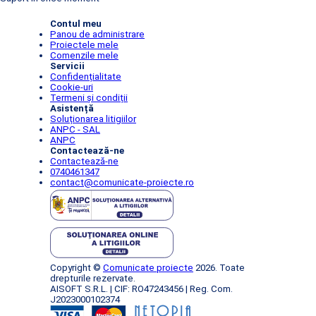
Contul meu
Panou de administrare
Proiectele mele
Comenzile mele
Servicii
Confidențialitate
Cookie-uri
Termeni și condiții
Asistență
Soluționarea litigiilor
ANPC - SAL
ANPC
Contactează-ne
Contactează-ne
0740461347
contact@comunicate-proiecte.ro
Copyright ©
Comunicate proiecte
2026. Toate
drepturile rezervate.
AISOFT S.R.L. | CIF: RO47243456 | Reg. Com.
J2023000102374