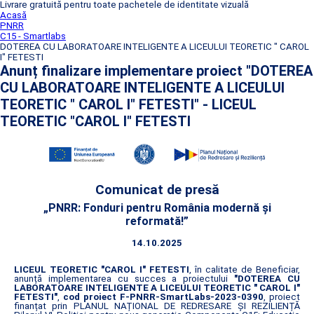
Livrare gratuită pentru toate pachetele de identitate vizuală
Acasă
PNRR
C15 - Smartlabs
DOTEREA CU LABORATOARE INTELIGENTE A LICEULUI TEORETIC " CAROL
I" FETESTI
Anunț finalizare implementare proiect "DOTEREA
CU LABORATOARE INTELIGENTE A LICEULUI
TEORETIC " CAROL I" FETESTI" - LICEUL
TEORETIC "CAROL I" FETESTI
Comunicat de presă
„PNRR: Fonduri pentru România modernă și
reformată!”
14.10.2025
LICEUL TEORETIC "CAROL I" FETESTI
, în calitate de Beneficiar,
anunță implementarea cu succes a proiectului
"DOTEREA CU
LABORATOARE INTELIGENTE A LICEULUI TEORETIC " CAROL I"
FETESTI"
,
cod proiect F-PNRR-SmartLabs-2023-0390
, proiect
finanțat prin PLANUL NAȚIONAL DE REDRESARE ȘI REZILIENȚĂ