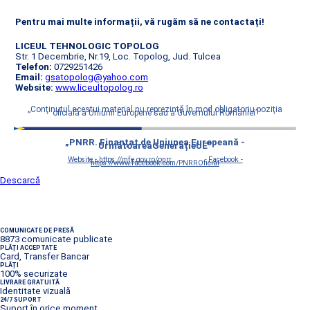
Pentru mai multe informații, vă rugăm să ne contactați!
LICEUL TEHNOLOGIC TOPOLOG
Str. 1 Decembrie, Nr.19, Loc. Topolog, Jud. Tulcea
Telefon:
0729251426
Email:
gsatopolog@yahoo.com
Website:
www.liceultopolog.ro
„Conţinutul acestui material nu reprezintă în mod obligatoriu poziţia
oficială a Uniunii Europene sau a Guvernului României”
„PNRR. Finanțat de Uniunea Europeană -
UrmătoareaGenerațieUE”
Website - https://mfe.gov.ro/pnrr
Facebook -
https://www.facebook.com/PNRROficial
Descarcă
COMUNICATE DE PRESĂ
8873 comunicate publicate
PLĂȚI ACCEPTATE
Card, Transfer Bancar
PLĂȚI
100% securizate
LIVRARE GRATUITĂ
Identitate vizuală
24/7 SUPORT
Suport în orice moment