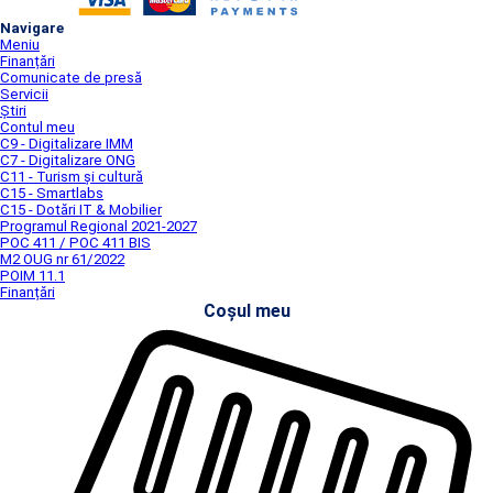
Navigare
Meniu
Finanțări
Comunicate de presă
Servicii
Știri
Contul meu
C9 - Digitalizare IMM
C7 - Digitalizare ONG
C11 - Turism și cultură
C15 - Smartlabs
C15 - Dotări IT & Mobilier
Programul Regional 2021-2027
POC 411 / POC 411 BIS
M2 OUG nr 61/2022
POIM 11.1
Finanțări
Coșul meu