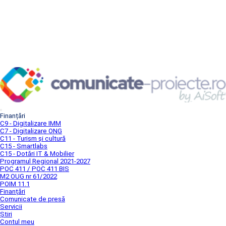
Finanțări
C9 - Digitalizare IMM
C7 - Digitalizare ONG
C11 - Turism și cultură
C15 - Smartlabs
C15 - Dotări IT & Mobilier
Programul Regional 2021-2027
POC 411 / POC 411 BIS
M2 OUG nr 61/2022
POIM 11.1
Finanțări
Comunicate de presă
Servicii
Știri
Contul meu