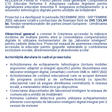
REZILIENȚĂ Pilonul VI. Politici pentru noua generație Componenta
C15: Educație Reforma 5. Adoptarea cadrului legislativ pentru
digitalizarea educației Investiția 9. Asigurarea echipamentelor și a
resurselor tehnologice digitale pentru unitățile de învățământ.
Proiectul s-a desfășurat în perioada DECEMBRIE 2023 - SEPTEMBRIE
2025, valoarea totală a contractului de finanțare fiind de
295.133,89
lei
, fonduri nerambursabile din partea Uniunii Europene - Următoarea
Generație UE.
Obiectivul general
a constat în Creșterea accesului la mijloace
moderne de învățare pentru elevi și consolidarea competențelor
digitale în utilizarea instrumentelor de tip „laborator inteligent”
pentru cadrele didactice. Proiectul vizează de asemenea creșterea
accesului la educație pentru grupurile vulnerabile și combaterea
excluziunii sociale, absenteismului și abandonului școlar
Activitățile derulate în cadrul proiectului
Achiziționarea de echipamente tehnologice (inclusiv mobilier
ergonomic adaptat și integrat specific) pentru dezvoltarea unui
laborator inteligent digital, (smartlab) conform OME nr. 3497/2022
Achiziționarea de conținut educațional care va acoperi domenii
din programa școlară și de software/licență cu specific
educațional care să asigure distribuirea centralizată, în rețeaua
locală, a materialelor didactice pe dispozitive
Conectarea dispozitivelor din laboratorul inteligent la rețeaua de
comunicații a unității de învățământ
Instruirea cadrelor didactice pentru utilizarea echipamentelor
aferente conceptului de laborator inteligent digital integrat prin 2
sesiuni de instruire