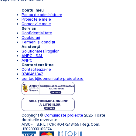
Contul meu
Panou de administrare
Proiectele mele
Comenzile mele
Servicii
Confidențialitate
Cookie-uri
Termeni și condiții
Asistență
Soluționarea litigiilor
ANPC - SAL
ANPC
Contactează-ne
Contactează-ne
0740461347
contact@comunicate-proiecte.ro
Copyright ©
Comunicate proiecte
2026. Toate
drepturile rezervate.
AISOFT S.R.L. | CIF: RO47243456 | Reg. Com.
J2023000102374