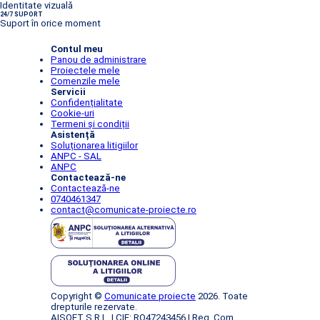
Identitate vizuală
24/7 SUPORT
Suport în orice moment
Contul meu
Panou de administrare
Proiectele mele
Comenzile mele
Servicii
Confidențialitate
Cookie-uri
Termeni și condiții
Asistență
Soluționarea litigiilor
ANPC - SAL
ANPC
Contactează-ne
Contactează-ne
0740461347
contact@comunicate-proiecte.ro
Copyright ©
Comunicate proiecte
2026. Toate
drepturile rezervate.
AISOFT S.R.L. | CIF: RO47243456 | Reg. Com.