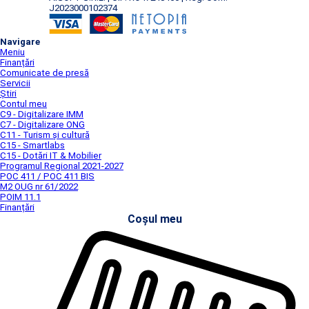
J2023000102374
Navigare
Meniu
Finanțări
Comunicate de presă
Servicii
Știri
Contul meu
C9 - Digitalizare IMM
C7 - Digitalizare ONG
C11 - Turism și cultură
C15 - Smartlabs
C15 - Dotări IT & Mobilier
Programul Regional 2021-2027
POC 411 / POC 411 BIS
M2 OUG nr 61/2022
POIM 11.1
Finanțări
Coșul meu