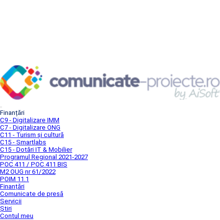
Finanțări
C9 - Digitalizare IMM
C7 - Digitalizare ONG
C11 - Turism și cultură
C15 - Smartlabs
C15 - Dotări IT & Mobilier
Programul Regional 2021-2027
POC 411 / POC 411 BIS
M2 OUG nr 61/2022
POIM 11.1
Finanțări
Comunicate de presă
Servicii
Știri
Contul meu