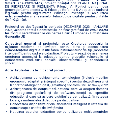
SmartLabs-2023-1467
, proiect finanțat prin PLANUL NAȚIONAL
DE REDRESARE ȘI REZILIENȚĂ Pilonul VI. Politici pentru noua
generație Componenta C15: Educație Reforma 5. Adoptarea cadrului
legislativ pentru digitalizarea educației Investiția 9. Asigurarea
echipamentelor și a resurselor tehnologice digitale pentru unitățile
de învățământ.
Proiectul se desfășoară în perioada DECEMBRIE 2023 - IANUARIE
2025, valoarea totală a contractului de finanțare fiind de
295.123,93
lei
, fonduri nerambursabile din partea Uniunii Europene - Următoarea
Generație UE.
Obiectivul general
al proiectului este Creșterea accesului la
mijloace moderne de învățare pentru elevi și consolidarea
competențelor digitale în utilizarea instrumentelor de tip „laborator
inteligent” pentru cadrele didactice. Proiectul vizează de asemenea
creșterea accesului la educație pentru grupurile vulnerabile și
combaterea excluziunii sociale, absenteismului și abandonului
școlar
Activitățile derulate în cadrul proiectului
Achiziționarea de echipamente tehnologice (inclusiv mobilier
ergonomic adaptat și integrat specific) pentru dezvoltarea unui
laborator inteligent digital, (smartlab) conform OME nr. 3497/2022
Achiziționarea de conținut educațional care va acoperi domenii
din programa școlară și de software/licență cu specific
educațional care să asigure distribuirea centralizată, în rețeaua
locală, a materialelor didactice pe dispozitive
Conectarea dispozitivelor din laboratorul inteligent la rețeaua de
comunicații a unității de învățământ
Instruirea cadrelor didactice pentru utilizarea echipamentelor