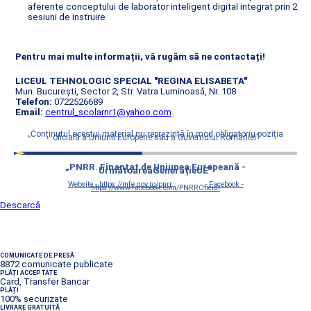
aferente conceptului de laborator inteligent digital integrat prin 2
sesiuni de instruire
Pentru mai multe informații, vă rugăm să ne contactați!
LICEUL TEHNOLOGIC SPECIAL "REGINA ELISABETA"
Mun. București, Sector 2, Str. Vatra Luminoasă, Nr. 108
Telefon:
0722526689
Email:
centrul_scolarnr1@yahoo.com
„Conţinutul acestui material nu reprezintă în mod obligatoriu poziţia
oficială a Uniunii Europene sau a Guvernului României”
„PNRR. Finanțat de Uniunea Europeană -
UrmătoareaGenerațieUE”
Website - https://mfe.gov.ro/pnrr
Facebook -
https://www.facebook.com/PNRROficial
Descarcă
COMUNICATE DE PRESĂ
8872 comunicate publicate
PLĂȚI ACCEPTATE
Card, Transfer Bancar
PLĂȚI
100% securizate
LIVRARE GRATUITĂ