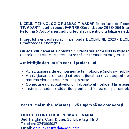
LICEUL TEHNOLOGIC PUSKAS TIVADAR
, în calitate de Be
TIVADAR”"
,
cod proiect F-PNRR-SmartLabs-2023-0646
, 
Reforma 5. Adoptarea cadrului legislativ pentru digitalizarea edu
Proiectul s-a desfășurat în perioada DECEMBRIE 2023 - DECEM
Următoarea Generație UE.
Obiectivul general
a constat în Creșterea accesului la mijloac
cadrele didactice. Proiectul vizează de asemenea creșterea acce
Activitățile derulate în cadrul proiectului
Achiziționarea de echipamente tehnologice (inclusiv mobilier
Achiziționarea de conținut educațional care va acoperi dom
materialelor didactice pe dispozitive
Conectarea dispozitivelor din laboratorul inteligent la rețea
Instruirea cadrelor didactice pentru utilizarea echipamentelor
Pentru mai multe informații, vă rugăm să ne contactați!
LICEUL TEHNOLOGIC PUSKAS TIVADAR
Jud. Harghita, Com. Ditrău, Str. Libertății, Nr. 3
Telefon:
0749605037
Email:
gs.puskastivadar@eduhr.ro