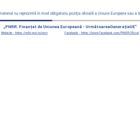
material nu reprezintă în mod obligatoriu poziţia oficială a Uniunii Europene sau a
„PNRR. Finanțat de Uniunea Europeană - UrmătoareaGenerațieUE”
Website - https://mfe.gov.ro/pnrr
Facebook - https://www.facebook.com/PNRROficial