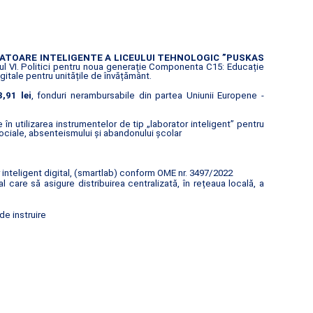
ATOARE INTELIGENTE A LICEULUI TEHNOLOGIC ”PUSKAS
l VI. Politici pentru noua generație Componenta C15: Educație
gitale pentru unitățile de învățământ.
,91 lei
, fonduri nerambursabile din partea Uniunii Europene -
n utilizarea instrumentelor de tip „laborator inteligent” pentru
ociale, absenteismului și abandonului școlar
inteligent digital, (smartlab) conform OME nr. 3497/2022
are să asigure distribuirea centralizată, în rețeaua locală, a
de instruire