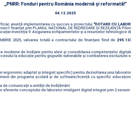
„PNRR: Fonduri pentru România modernă și reformată!”
04.12.2025
neficiar, anunță implementarea cu succes a proiectului
"DOTARE CU LABOR
proiect finanțat prin PLANUL NAȚIONAL DE REDRESARE ȘI REZILIENȚĂ Pilonu
cației Investiția 9. Asigurarea echipamentelor și a resurselor tehnologice di
BRIE 2025, valoarea totală a contractului de finanțare fiind de
295.133
e moderne de învățare pentru elevi și consolidarea competențelor digitale î
sului la educație pentru grupurile vulnerabile și combaterea excluziunii s
 ergonomic adaptat și integrat specific) pentru dezvoltarea unui laborator 
enii din programa școlară și de software/licență cu specific educațional c
ua de comunicații a unității de învățământ
 aferente conceptului de laborator inteligent digital integrat prin 2 sesiuni 