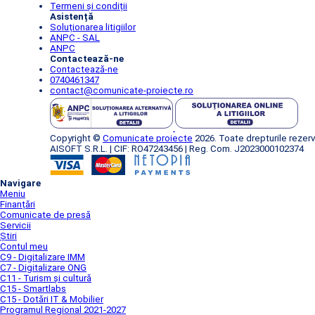
Termeni și condiții
Asistență
Soluționarea litigiilor
ANPC - SAL
ANPC
Contactează-ne
Contactează-ne
0740461347
contact@comunicate-proiecte.ro
Copyright ©
Comunicate proiecte
2026. Toate drepturile rezerv
AISOFT S.R.L. | CIF: RO47243456 | Reg. Com. J2023000102374
Navigare
Meniu
Finanțări
Comunicate de presă
Servicii
Știri
Contul meu
C9 - Digitalizare IMM
C7 - Digitalizare ONG
C11 - Turism și cultură
C15 - Smartlabs
C15 - Dotări IT & Mobilier
Programul Regional 2021-2027