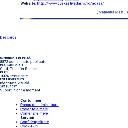
Website:
http://www.puskastivadar.ro/ro/acasa/
„Conţinutul acestui 
Descarcă
COMUNICATE DE PRESĂ
8872 comunicate publicate
PLĂȚI ACCEPTATE
Card, Transfer Bancar
PLĂȚI
100% securizate
LIVRARE GRATUITĂ
Identitate vizuală
24/7 SUPORT
Suport în orice moment
Contul meu
Panou de administrare
Proiectele mele
Comenzile mele
Servicii
Confidențialitate
Cookie-uri