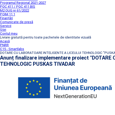
Programul Regional 2021-2027
POC 411 / POC 411 BIS
M2 OUG nr 61/2022
POIM 11.1
Finanțări
Comunicate de presă
Servicii
Știri
Contul meu
Livrare gratuită pentru toate pachetele de identitate vizuală
Acasă
PNRR
C15 - Smartlabs
DOTARE CU LABORATOARE INTELIGENTE A LICEULUI TEHNOLOGIC ”PUSK
Anunț finalizare implementare proiect "DOTA
TEHNOLOGIC PUSKAS TIVADAR