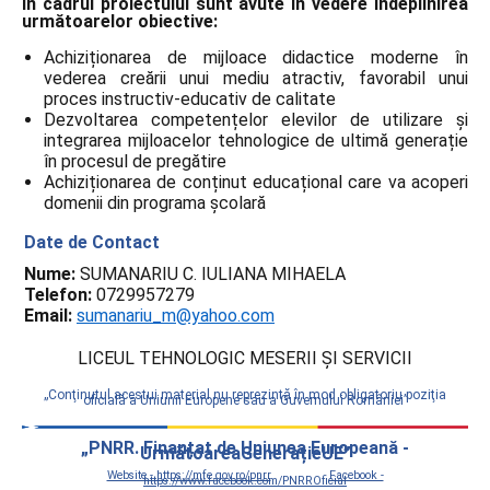
În cadrul proiectului sunt avute în vedere îndeplinirea
următoarelor obiective:
Achiziționarea de mijloace didactice moderne în
vederea creării unui mediu atractiv, favorabil unui
proces instructiv-educativ de calitate
Dezvoltarea competențelor elevilor de utilizare și
integrarea mijloacelor tehnologice de ultimă generație
în procesul de pregătire
Achiziționarea de conținut educațional care va acoperi
domenii din programa școlară
Date de Contact
Nume:
SUMANARIU C. IULIANA MIHAELA
Telefon:
0729957279
Email:
sumanariu_m@yahoo.com
LICEUL TEHNOLOGIC MESERII ŞI SERVICII
„Conţinutul acestui material nu reprezintă în mod obligatoriu poziţia
oficială a Uniunii Europene sau a Guvernului României”
„PNRR. Finanțat de Uniunea Europeană -
UrmătoareaGenerațieUE”
Website - https://mfe.gov.ro/pnrr
Facebook -
https://www.facebook.com/PNRROficial