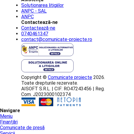
Soluționarea litigiilor
ANPC - SAL
ANPC
Contactează-ne
Contactează-ne
0740461347
contact@comunicate-proiecte.ro
Copyright ©
Comunicate proiecte
2026.
Toate drepturile rezervate.
AISOFT S.R.L. | CIF: RO47243456 | Reg.
Com. J2023000102374
Navigare
Meniu
Finanțări
Comunicate de presă
Servicii