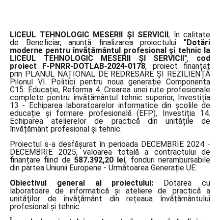
LICEUL TEHNOLOGIC MESERII ŞI SERVICII
, în calitate
de Beneficiar, anunță finalizarea proiectului
"Dotări
moderne pentru învățământul profesional și tehnic la
LICEUL TEHNOLOGIC MESERII ŞI SERVICII"
,
cod
proiect F-PNRR-DOTLAB-2024-0178
, proiect finanțat
prin PLANUL NAȚIONAL DE REDRESARE ȘI REZILIENȚĂ
Pilonul VI. Politici pentru noua generație Componenta
C15: Educație, Reforma 4. Crearea unei rute profesionale
complete pentru învățământul tehnic superior, Investiția
13 - Echiparea laboratoarelor informatice din școlile de
educație și formare profesională (EFP), Investiția 14.
Echiparea atelierelor de practică din unitățile de
învățământ profesional și tehnic.
Proiectul s-a desfășurat în perioada DECEMBRIE 2024 -
DECEMBRIE 2025, valoarea totală a contractului de
finanțare fiind de
587.392,20 lei
, fonduri nerambursabile
din partea Uniunii Europene - Următoarea Generație UE.
Obiectivul general al proiectului:
Dotarea cu
laboratoare de informatică și ateliere de practică a
unităţilor de învăţământ din rețeaua învățământului
profesional și tehnic